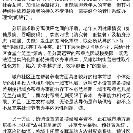
社会互帮、加强社会凝结力、更能满脚老年人的需要，但其可
持续性依赖意愿者的持久不变供给，需要健全的管理系统办
理“时间银行”。
分层需求取分离供应之间的矛盾。老年人因健康情况（如
糖尿病、吞咽妨碍）、饮食习惯（清实餐、低盐餐）及栖身形
态（独居、失能）发生的差同化需求，取处所从导的“小而
散”供应模式存正在冲突。部门下层为搀扶当地企业，采纳“社
区食堂全笼盖”策略，但分离运营的帮餐点因规模受限，既无
法通过集约化降低特殊需求办事成本，又难以均衡普惠性取个
性化方针，陷入“办事越扩张、效率越低下”的窘境。
城市社区正在帮餐养老方面具备较好的根本前提，个体处
所的财务投入也相对侧沉于城市地域。这种资本设置装备摆设
差别使得城乡帮餐办事能力存正在必然差距：城市帮餐点凡是
笼盖范畴更广，而农村帮餐点则受限于资本，办事能力相对无
限。并且，正在农村地域，无论是从导仍是市场供给，都不克
不及充实处理养老办事内素性问题。③。
另一方面，协调设置装备摆设城乡资本。正在城市地方厨
房根本上扶植“农村卫星厨房”，共享食材采购、预处置系统，
共享冷链物流，将城市闲置冷藏车纳入农村配送系统，通过区