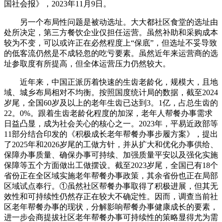
国社会报》，2023年11月9日。
另一个布局性问题是被动选址。大大都社区食堂的选址由
处所决定，第三方餐饮企业仅担任运营。虽然补助和采购成本
较为不变，可以或许正在必然程度上“保底”，但选址不妥导致
的低客流仍然是不成轻忽的吃亏要素。虽然近年来运营商的选
址参取度有所提高，但全体运营压力仍然较大。
近年来，中国正派历着快速的生齿老龄化，规模大，且地
域、城乡布局相对不均衡。按照国度统计局的数据，截至2024
岁尾，全国60岁及以上的老年生齿已达到3。1亿，占总生齿的
22。0%。跟着生齿老龄化程度的加深，老年人帮餐办事需求
日益凸显，成为社会关心的核心之一。2023年，平易近政部等
11部分结合印发的《积极成长老年帮餐办事步履方案》，提出
了2025年和2026岁尾的工做方针，并从扩大和优化办事供给、
保障办事质量、确保办事可持续、加强质量平安以及强化实施
保障等五个方面做出工做摆设。截至2023岁尾，全国已有18个
省份正在全区域实施老年帮餐办事政策，其余省份也正在局部
区域试点奉行。①虽然社区帮餐办事取得了积极进展，但其无
效性和可持续性仍然存正在较大不确定性。因而，调查当前社
区老年帮餐办事的现状，分解影响帮餐办事健康成长的要素，
进一步会商提拔社区老年帮餐办事可持续性的策略显得尤为需