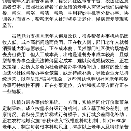
领会老年人的坚苦和需求，提交到社区帮餐平台。挖掘社区意
愿者资本，按照社区帮餐平台反馈的老年人需求为他们供给帮
餐、帮医、帮浴、帮洁、帮急、学用智妙手机等分析办事。协
调各方面资本，帮帮老年人处理栖身适老化、慢病康复等现实
坚苦。
虽然鼎力支撑且老年人遍及欢送，很多帮餐办事机构仍因
收入低、成本高档问题而倒闭。正在收入侧，部门老年人就餐
消费能力和志愿较低。正在成本侧，虽然部门社区供给场地省
去房租费用，但人工成本高，出格是送餐办事成本较高，且微
型帮餐办事企业无法摊薄固定成本，难以实现规模效应。正在
政策端，处所大多会为社会帮餐办事供给补助，但有的处所全
面逃求社区帮餐办事全笼盖，缺乏持续补助，导致企业无法持
续运营，以至呈现“骗补”现象，这些问题也申明社区老年帮餐
办事可持续性不脚，正在办事定位、方针和模式等方面存正在
一些短板。
扶植分层办事供给系统。一方面，实施差同化订价取菜单
定制策略。成立按需求分级订价机制。成立基于城乡差别、健
康情况、春秋分层的阶梯式订价模子。实行城乡差同化补助，
正在农村地域实施“春秋+收入”双维度补助机制，针对6080岁
老年人，制定每餐根本补助尺度，80岁以上老年人及特殊坚苦