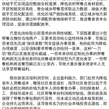
块链手艺实现温控数据全程逃溯，降低农村帮餐点食材损耗。
开辟智能安排系统，整合城乡帮餐需求取运力数据，操纵大数
据手艺优化配送径。优化区域产能协做系统，成立城乡地方厨
房联动机制，通过科学调配和食物保鲜手艺，推进餐食资本合
理流动，提拔供需婚配效率。
尺度化供给取分层需求的布局性错配。下层既要通过小型
帮餐点搀扶当地商户，又要求其供给公益性特殊办事，导致运
营者优先完成“保供基数”而非提拔办事质量。有的处所为降低
办理难度，以至强制要求帮餐点供给同一菜单。这种“一刀
切”模式以至激发逆向裁减，一些本来供给定制化办事的帮餐
机构因无法承担差同化供餐成本而转型为尺度化食堂，一些帮
餐机构将送餐范畴正在1公里内，导致大量步履未便老年人无
法享受帮餐福利。
限价政策压缩利润空间，企业盈利能力。部门处所为降低
老年人用餐成本，鞭策社区食堂成长，指导社区食堂以低于市
场价必然比例的价钱为老年人供给餐食办事，但扣除食材、人
工、房钱等成本后，社区帮餐单份利润相对较低。限价政策虽
保障了帮餐办事短期的可及性，但未成立动态成本核算机制，
企业持久运营承压。这导致有实力的社会本钱投资志愿低，部
门企业因持续吃亏退出。