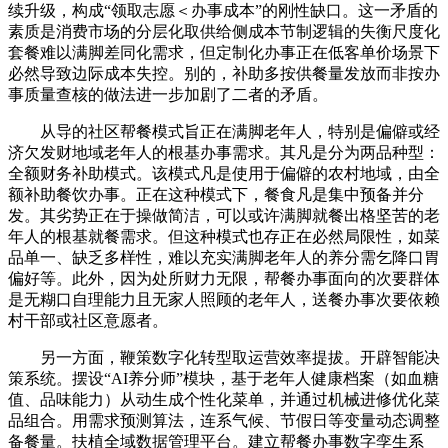
续升级，构成“领取志愿＜办事成本”的刚性缺口。这一矛盾的
素质是消费市场的分层化取供给侧成本节制逻辑的失衡尺度化
套餐难以满脚差同化需求，但定制化办事正在低客单价场景下
必然导致边际成本失控。别的，补助多按供餐量发放而非按办
事质量查核的做法进一步加剧了二者的矛盾。
从导的社区帮餐模式旨正在满脚老年人，特别是偏僻或经
济欠发财地域老年人的根基办事需求。其凡是分为两品种型：
全额财务补助模式。该模式凡是使用于偏僻的农村地域，由全
额补助餐饮办事。正在这种模式下，餐食凡是集中预备并分
发。其劣势正在于操做简洁，可以或许满脚就餐出格坚苦的老
年人的根基就餐需求。但这种模式也存正在必然局限性，如菜
品单一、缺乏多样性，难以充实满脚老年人的养分需乞降口胃
偏好等。此外，因为处所财力无限，帮餐办事面向的次要群体
是无糊口自理能力且无家人照顾的老年人，送餐办事次要依赖
村干部或社区意愿者。
另一方面，鞭策数字化转型取运营效率提拔。开辟智能决
策系统。摆设“AI养分师”模块，基于老年人健康档案（如血糖
值、品味能力）从动生成个性化菜单，并通过机械进修优化菜
品组合。用需求预测算法，连系气候、节假日等变量动态调整
备餐量。扶植全域数据管理平台。建立帮餐办事数字孪生系