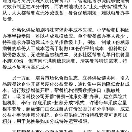
通过地方厨房实现尺度化餐食出产，智能配送系统能够使送餐
时效节制正在20分钟内，而农村地域仍以“土灶+铁锅”模式为
从，大大都帮餐点无冷藏设备，餐食保质期短，难以就餐办事
质量。
分离化供应加剧特殊需求办事成本失控。小型帮餐机构因
办事半径受限，难以构成规模效应。单个帮餐点办事人数少，
特殊需求办事边际成本会呈指数级上升。例如，制做10份糖尿
病餐的单份人工成本远高于制做100份的平均成本，但补助仅
按份数发放，无法笼盖超额成本。良多社区帮餐点单日供餐量
不脚100份，但需同时满脚糖尿病餐、清实餐等特殊需求，特
餐成本显著拉高总成本。
另一方面，培育市场化合做生态。立异供应链协同。引入
品牌餐饮企业开辟尺度化公益套餐，通过集中采购降低食材成
本。进行数据增值开辟，帮餐机构消费数据接口（脱敏处
置），吸引科技公司开辟“餐费+健康办理”办事。建立风险共
担机制。奉行“保底采购+超额分成”模式，许诺每年采购定量
根本套餐，超额部门由企业自从订价发卖并和分享利润。成立
公益办事信用积分系统，企业每供给1万份特殊套餐可累积10
积分，用于兑换采购加分或特许运营权限。