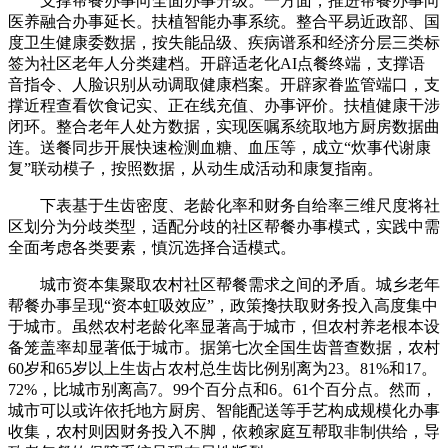
支撑帮餐办事向全面办事升级。一方面，推进帮餐办事向
医养融合办事延长。扶植智能办事系统。整合平易近政部、国
度卫生健康委数据，按失能品级、疾病谱系和经济分层三类标
签为社区老年人分类建档。开辟适老化AI点餐终端，支撑语
音指令、人脸识别从动调取健康档案。开辟家眷监管端口，支
撑近程查看饮食记实、正在线充值、办事评价。扶植健康干涉
闭环。整合老年人处方数据，实现医嘱系统取地方厨房数据曲
连。送餐同步开展快速检测血糖、血压等，成立“炊事代谢康
复”联动模子，按照数据，从动生成活动和康复指南。
下表基于生齿密度、老龄化率和财务自给率三维尺度将社
区划分为分歧类型，适配分歧的社区帮餐办事模式，实践中需
全面考虑各类要素，慎沉选择合适模式。
城市资本集聚取农村社区帮餐需求之间的矛盾。城乡老年
帮餐办事呈现“资本虹吸效应”，政策搀扶取财务投入高度集中
于城市。虽然农村老龄化率显著高于城市，但农村养老根本设
备笼盖率却显著低于城市。据第七次全国生齿普查数据，农村
60岁和65岁以上生齿占农村总生齿比例别离为23。81%和17。
72%，比城市别离高7。99个百分点和6。61个百分点。然而，
城市可以或许依托地方厨房、智能配送等手艺构成规模化办事
收集，农村则因财务投入不脚，依赖家庭互帮取非制供给，导