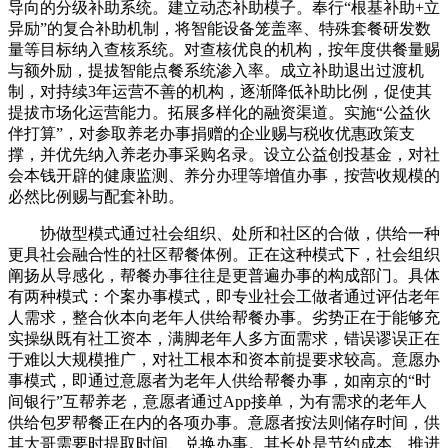
导向的分级补助系统。建立动态补助模子。奉行“根基补助+立
异励”的复合补助机制，将智能设备笼盖率、特殊套餐研发数
量等目标纳入查核系统。对查核优良的机构，按年度供餐量赐
与额外励，提拔智能点餐系统渗入率。成立补助退出过渡机
制，对持续3年运营不善的机构，逐渐降低补助比例，促使其
提拔市场化运营能力。拓展多样化的融资渠道。实施“公益伙
伴打算”，对参取养老办事捐赠的企业赐与税收优惠政策支
撑，并优先纳入养老办事采购名录。设立公益创投基金，对社
会本钱开辟的健康监测、养分办理等增值办事，按营收规模的
必然比例赐与配套补助。
协做型模式通过社会组织、处所和社区的合做，供给一种
更具社会融合性的社区帮餐体例。正在这种模式下，社会组织
阐扬从导感化，帮餐办事往往是更普遍办事的构成部门。具体
有两种模式：个案办事模式，即专业社会工做者通过评估老年
人需求，整合伙本向老年人供给帮餐办事。劣势正在于能够充
实操纵既有社工资本，满脚老年人多方面需求，错误谬误正在
于难以大规模推广，对社工根本和资本前提要求较高。意愿办
事模式，即通过意愿者为老年人供给帮餐办事，如南京的“时
间银行”互帮养老，意愿者通过App接单，为有需求的老年人
供给包罗帮餐正在内的各项办事。意愿者按法则储存时间，供
其大哥需要时提取时间、兑换办事。其长处是节约成本、推进