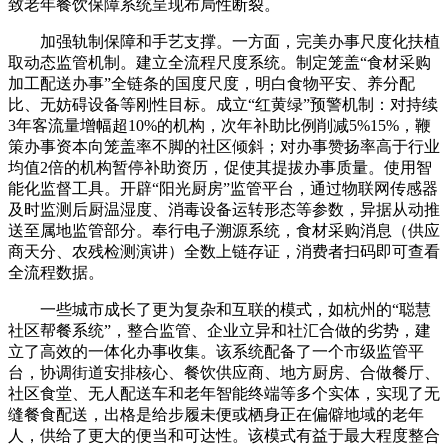
致老年餐饮保障系统呈现布局性断裂。
加强轨制保障和手艺支撑。一方面，完美办事尺度化扶植
取动态监管机制。建立全流程尺度系统。制定笼盖“食材采购
加工配送办事”全链条的国度尺度，明白食物平安、养分配
比、无妨碍设备等刚性目标。成立“红黄绿”预警机制：对持续
3年客流量增幅超10%的机构，次年补助比例削减5%15%，鞭
策办事资本向笼盖率不脚的社区倾斜；对办事赞扬率高于行业
均值2倍的机构暂停补助资历，促使其提拔办事质量。使用智
能化监督工具。开辟“阳光厨房”监管平台，通过物联网传感器
及时监测后厨温湿度、消毒设备运转形态等参数，异据从动推
送至属地监管部分。奉行电子溯源系统，食材采购消息（供应
商天分、农残检测演讲）全数上链存证，消费者扫码即可查看
全流程数据。
一些城市成长了更为复杂和互联的模式，如杭州的“聪慧
社区帮餐系统”，整合监管、企业立异和社汇合做的劣势，建
立了高效的一体化办事收集。该系统配备了一个市级监管平
台，协调街道安排核心、餐饮供应商、地方厨房、合做餐厅、
社区食堂、无人配送车和老年智能终端等多个实体，实现了无
缝餐食配送，出格是给步履未便或栖身正在偏僻地域的老年
人，供给了更大的便当和可达性。该模式有益于最大程度整合