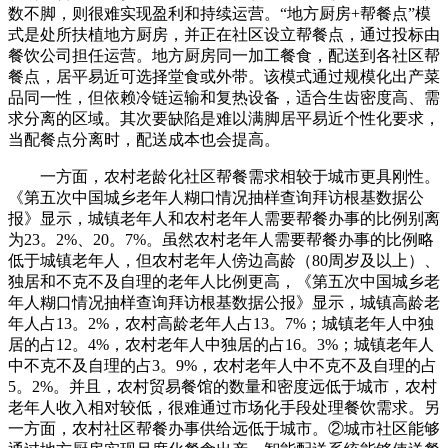
数不脚，则很难实现盈利和持续运营。“地方厨房+帮餐点”模
式是处所扶植地方厨房，并正在社区设立帮餐点，通过投标由
餐饮公司担任运营。地方厨房同一加工餐食，配送到各社区帮
餐点，居平易近可选择堂食或外带。该模式通过规模化出产菜
品同一性，但依赖冷链运输和复热设备，适合生齿密度高、需
求分离的区域。其次要缺陷是难以满脚居平易近个性化要求，
当配餐点分离时，配送成本也会提高。
一方面，农村老龄化社区帮餐需求相较于城市更具刚性。
《第五次中国城乡老年人糊口情况抽样查询拜访根基数据公
报》显示，城镇老年人和农村老年人需要帮餐办事的比例别离
为23。2%、20。7%。虽然农村老年人需要帮餐办事的比例略
低于城镇老年人，但农村老年人傍边高龄（80周岁及以上）、
独居和不克不及自理的老年人比例更高，《第五次中国城乡老
年人糊口情况抽样查询拜访根基数据公报》显示，城镇高龄老
年人占13。2%，农村高龄老年人占13。7%；城镇老年人中独
居的占12。4%，农村老年人中独居的占16。3%；城镇老年人
中不克不及自理的占3。9%，农村老年人中不克不及自理的占
5。2%。并且，农村贸易餐馆的数量和密度远低于城市，农村
老年人收入相对较低，很难通过市场化手段处理餐饮需求。另
一方面，农村社区帮餐办事供给远低于城市。②城市社区能够