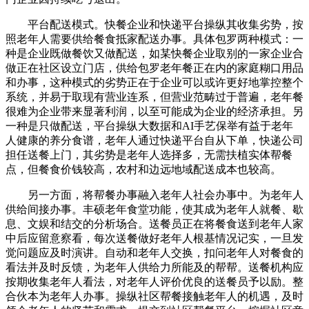
平台配送模式。快餐企业和快递平台操纵其收集劣势，按
照老年人需要供给餐食抵家配送办事。具体包罗两种模式：一
种是企业既做餐饮又做配送，如某快餐企业取别的一家企业合
做正在社区设立门店，供给包罗老年餐正在内的家庭糊口用品
和办事，这种模式的劣势正在于企业可以或许更好地掌控整个
系统，并易于取现有营业连系，但营业范畴过于普遍，老年餐
很难为企业带来显著利润，以至可能成为企业的经济承担。另
一种是只做配送，平台操纵大数据和AI手艺保举有益于老年
人健康的养分食谱，老年人通过快递平台自从下单，快递公司
担任送餐上门，其劣势是老年人选择多，无需扶植实体帮餐
点，但餐食价钱较高，农村和边远地域配送成本也较高。
另一方面，将帮餐办事融入老年人社会办事中。为老年人
供给间接办事。丰硕老年食堂功能，使其成为老年人就餐、歇
息、文娱和结交的分析场合。送餐员正在将餐食送到老年人家
中后应留意察看，每次送餐做好老年人根基情况记实，一旦发
觉问题应及时演讲。自动和老年人交换，扣问老年人对餐食的
看法并及时反馈，为老年人供给力所能及的帮帮。送餐机构应
按期收集老年人看法，对老年人评价优良的送餐员予以励。整
合伙本为老年人办事。操纵社区帮餐接触老年人的机遇，及时