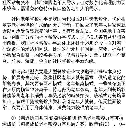
社区帮餐资本，精准满脚老年人需求，但对数字化管理能力要
求较高，需避免轻忽特殊糊口坚苦老年人的需求。
社区老年帮餐办事是我国为积极应对生齿老龄化、优化根
基养老办事供给而采纳的无力行动，它回应了老年人居家或就
近以可承受价钱就餐的呼声，具有积极意义。全国各地正在实
践中创制了分歧的社区帮餐办事模式，这些模式各有益弊和合
用前提。我国社区帮餐办事总体上还处于起步阶段，面对着一
些深条理的矛盾和问题。处理这些矛盾和问题，需要、社会和
小我配合勤奋，均衡各类关系，借帮数字化力量，建立一个整
合、分层、矫捷、全面的社区帮餐办事新系统。
市场驱动型次要是大型餐饮企业或快递平台操纵本身劣
势，扩展办事范畴，聚焦社区老年人就餐需求，供给适老化的
帮餐办事。其次要有两种模式：老年饭桌模式。一些餐馆会正
在大厅内预留12张桌子，特地做为老年饭桌。老年人到餐馆就
餐能够刷老年卡消费，享受必然的就餐扣头。该模式对餐馆承
担小，有帮于提拔餐馆声誉和吸引老年人就餐。但受益面较
窄，次要合用于身体健康、消费能力较强的老年人。
①《亲近协同共同 积极稳妥推进 确保老年帮餐办事可持
续成长〈积极成长老年帮餐办事步履方案〉政策解读》，《中