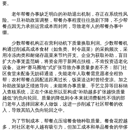
要。
老年帮餐办事缺乏明白的补助退出机制，存正在系统性风
险。一旦补助政策调整，帮餐办事程度往往急剧下降，不少帮
餐点因无力承担运营成本而封闭，导致老年人的帮餐办事中
缀。
少数帮餐机构正在营利动机下质量换取利润。少数帮餐机
构通过削减高成本食材（如鱼类、时令蔬菜）的采购频次，采
用冷冻肉类和耐储存蔬菜来节约开支。企业为获取补助，盲目
扩大办事笼盖范畴，将资金用于新网点扶植，不肯投资适老化
设备。这种“赛马圈地”式扩张导致办事质量参差不齐：部门社
区食堂未配备无妨碍通道，失能老年人取餐需意愿者全程协
帮；农村帮餐点因配送距离过长，饭菜送达时曾经变凉。加之
补助政策缺乏绩效导向，未能将办事质量、手艺立异等目标纳
入查核系统，正在个体处所以至构成“补助越多扩张越快质量
越低”的负向轮回。质量的降低则令本来就消费黏性不强的部
门老年人选择回家本人做饭，这进一步削减了社区帮餐的收
入，导致其陷入负向轮回之中。
为了节制成本，帮餐点压缩餐食物种取质量。餐食花腔越
多，对社区老年人越有吸引力，但加工成本和单品餐食的华侈