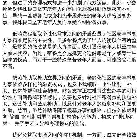
的，但过于的办理模式却进一步加剧了低效运做。此外，少数
处所对特殊糊口坚苦老年人的差同化就餐补助政策落实不到
位，导致一些帮餐点或变相为步履未便的老年人供给送餐办
事，特殊糊口坚苦老年人反而享受不到帮餐办事。
低消费程度取个性化需求之间的矛盾凸显了社区老年帮餐
办事精准定位的主要性。良多帮餐点为了出入均衡以至有所盈
利，最常见的做法就是扩大办事面，吸引通俗老年人以至青年
人前来就餐。为此，帮餐点会选择更合适健康老年人或青年生
齿味的饭菜，而对于一些特殊坚苦老年人而言，可能接管程度
不高。
依赖补助取补助立异之间的矛盾。老龄化社区的老年帮餐
办事依赖多样化的融资模式，包罗小我领取、企业让利、补
助、集体补帮和社会捐赠。财务支撑正在维持这些办事的可持
续性方面阐扬着环节感化，次要包罗针对社区帮餐点的扶植补
助、运营补助和激励补助，以及针对老年人的就餐补助和送餐
补助。然而，虽然补助保障了根基办事的供给，但持久依赖财
务“输血”的机制减弱了帮餐机构的运营能力，构成了“补助依
赖”，并了手艺立异和办理模式的迭代。
优化公益取市场之间的均衡机制。一方面，成立健全绩效