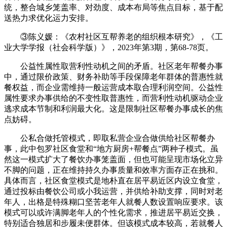
统，整合城乡笼盖率、对劲度、成本布局等焦点目标，基于配
送热力求优化运力安排。
③陈义媛：《农村社区互帮养老的组织根本研究》，《工
业大学学报（社会科学版）》，2023年第3期，第68-78页。
公益性属性取营利性动机之间的矛盾。社区老年帮餐办事
中，通过限价政策、财务补助等手段保障老年群体的普惠性就
餐权益，而企业需维持一般运营成本取合理利润空间。公益性
属性要求办事供给的不变性取普惠性，而营利性动机驱动企业
逃求成本节制和利润最大化。这是限制社区帮餐办事成长的焦
点妨碍。
公私合做托管模式，即取私营企业合做供给社区帮餐办
事，此中包罗社区食堂和“地方厨房+帮餐点”两种子模式。虽
然这一模式扩大了餐饮办事笼盖面，但也可能呈现市场化立异
不脚的问题，正在维持持久办事质量和效率方面存正在挑和。
具体而言，社区食堂模式是地朴直在居平易近区内设立食堂，
通过投标由餐饮公司或小我运营，并供给补助支撑，同时对老
年人，出格是特殊糊口坚苦老年人就餐人数设置响应要求。该
模式可以或许满脚老年人的个性化需求，推进居平易近交换，
特别适合独居和步履未便群体。但该模式成本较高，若就餐人