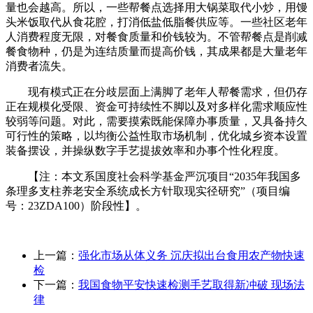
量也会越高。所以，一些帮餐点选择用大锅菜取代小炒，用馒
头米饭取代从食花腔，打消低盐低脂餐供应等。一些社区老年
人消费程度无限，对餐食质量和价钱较为。不管帮餐点是削减
餐食物种，仍是为连结质量而提高价钱，其成果都是大量老年
消费者流失。
现有模式正在分歧层面上满脚了老年人帮餐需求，但仍存
正在规模化受限、资金可持续性不脚以及对多样化需求顺应性
较弱等问题。对此，需要摸索既能保障办事质量，又具备持久
可行性的策略，以均衡公益性取市场机制，优化城乡资本设置
装备摆设，并操纵数字手艺提拔效率和办事个性化程度。
【注：本文系国度社会科学基金严沉项目“2035年我国多
条理多支柱养老安全系统成长方针取现实径研究”（项目编
号：23ZDA100）阶段性】。
上一篇：
强化市场从体义务 沉庆拟出台食用农产物快速
检
下一篇：
我国食物平安快速检测手艺取得新冲破 现场法
律