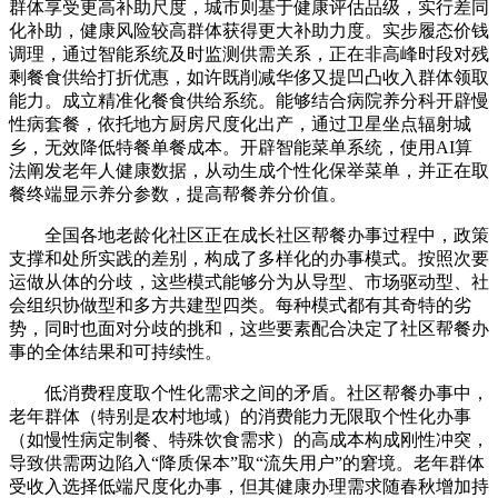
群体享受更高补助尺度，城市则基于健康评估品级，实行差同
化补助，健康风险较高群体获得更大补助力度。实步履态价钱
调理，通过智能系统及时监测供需关系，正在非高峰时段对残
剩餐食供给打折优惠，如许既削减华侈又提凹凸收入群体领取
能力。成立精准化餐食供给系统。能够结合病院养分科开辟慢
性病套餐，依托地方厨房尺度化出产，通过卫星坐点辐射城
乡，无效降低特餐单餐成本。开辟智能菜单系统，使用AI算
法阐发老年人健康数据，从动生成个性化保举菜单，并正在取
餐终端显示养分参数，提高帮餐养分价值。
全国各地老龄化社区正在成长社区帮餐办事过程中，政策
支撑和处所实践的差别，构成了多样化的办事模式。按照次要
运做从体的分歧，这些模式能够分为从导型、市场驱动型、社
会组织协做型和多方共建型四类。每种模式都有其奇特的劣
势，同时也面对分歧的挑和，这些要素配合决定了社区帮餐办
事的全体结果和可持续性。
低消费程度取个性化需求之间的矛盾。社区帮餐办事中，
老年群体（特别是农村地域）的消费能力无限取个性化办事
（如慢性病定制餐、特殊饮食需求）的高成本构成刚性冲突，
导致供需两边陷入“降质保本”取“流失用户”的窘境。老年群体
受收入选择低端尺度化办事，但其健康办理需求随春秋增加持