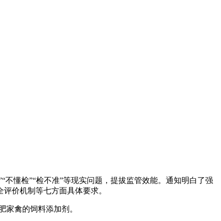
”“不懂检”“检不准”等现实问题，提拔监管效能。通知明白了强
全评价机制等七方面具体要求。
做为育肥家禽的饲料添加剂。