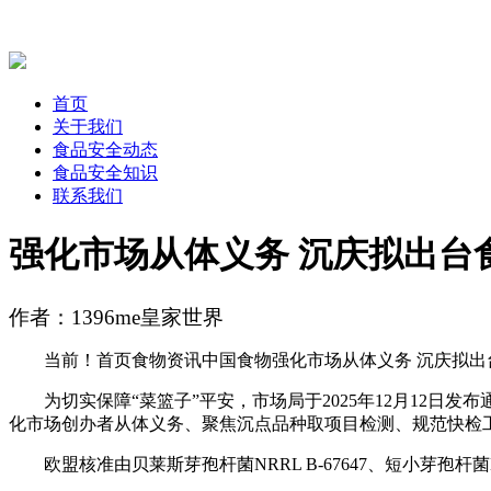
首页
关于我们
食品安全动态
食品安全知识
联系我们
强化市场从体义务 沉庆拟出台
作者：1396me皇家世界
当前！首页食物资讯中国食物强化市场从体义务 沉庆拟出
为切实保障“菜篮子”平安，市场局于2025年12月12日发布
化市场创办者从体义务、聚焦沉点品种取项目检测、规范快检
欧盟核准由贝莱斯芽孢杆菌NRRL B-67647、短小芽孢杆菌NR