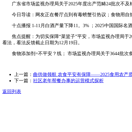
广东省市场监视办理局关于2025年度出产范畴24批次不及格食
今日导读：网友正在餐厅点到有毒螃蟹引热议；食物用自热安拆国
十点播报 1-11月白酒产量下降11。3% ；2025中国国
焦点提醒：为切实保障“菜篮子”平安，市场监视办理局于20
看法，看法反馈截止日期为12月19日。
食物添加剂=不平安？线； 市场监视办理局关于3644批次
上一篇：
曲供做领航 农食平安有保障——2025食用农产
下一篇：
社区老年帮餐办事的运营模式探析
返回列表
关于我们
食品安全动态
食品安全知识