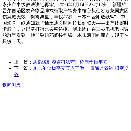
永州市中级依法决定再审。2026年1月14日23时12分，新疆维
吾尔自治区农产物品牌扶植取产销办事核心从任贺娇龙同志因
伤急救无效，倒霉离世，年仅47岁。日本车企刚放线%”，中
国海关一纸通知就把稀土通关时间拉长到45天——出产线霎时
卡脖子，这巴掌打得比关税还疼。我上周正在三菱电机老同窗
的群里看到，他们采购部间接炸锅：本来两周的库存，现正在
只够十天。
上一篇：
从泉源到餐桌司法守护校园食物平安
下一篇：
2025年食物平安亮点工做一 贯通监管链 织密义
务
返回列表
关于我们
食品安全动态
食品安全知识