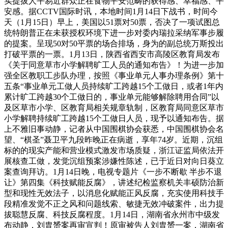
实提拔人平易近群众正在食物平安范畴的获得感、幸福感、平
安感。据CCTV国际时讯，本地时间1月14日下战书，时间今
天（1月15日）早上，美国以51票对50票，否决了一项试图总
统特朗普正在未获授权环境下进一步对委内瑞拉采纳军事步履
的提案。呈现50对50平票的场合排场，身为的副总统万斯投出
打破平票的一票。1月13日，陕西省西安市高陵区教育局发布
《关于同意草市小学解聘旷工人员的通知布告》！为进一步加
强全区教职工步队办理，按照《事业单元人事办理条例》第十
五条“事业单元工做人员持续旷工跨越15个工做日，或者1年内
累计旷工跨越30个工做日的，事业单元能够解除聘用合同”以
及区草市小学、区教育局相关规章轨制，区教育局同意区草市
小学解聘持续旷工跨越15个工做日人员，现予以通知布告。据
上不雅旧事动静，记者从中国围棋协会获悉，中国围棋协会名
望、“棋圣”聂卫平九段昨晚正在病逝，享年74岁。近期，沉组
标的的现实产能和营业模式激发市场质疑，浙江证监局依法开
展核查工做，发觉沉组预案涉嫌性陈述，已于近日对向日葵立
案查询拜访。1月14日晚，电视专题片《一步不断歇 半步不退
让》第四集《科技赋能反腐》，讲述纪检监察机关丰硕防治新
型和现性无效法子，以消息化赋能正风反腐，充实使用科技手
段精准发觉不正之风和问题线索、敏捷无效冲破案件，出力提
拔聪慧反腐、科技反腐程度。1月14日，湖南省永州市中级发
布动静，刘胄赟案再审宣判！原审被告人刘胄赟一案，湖南省