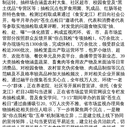
制运转。抽样场合涵盖农村大集、社区超市、校园食堂及“黑
土优品”专营区等；抽检沉点包罗食用菌、乳成品、红肠等处
所特色食物。检测过程取成果通过《食安龙江》栏目向社会公
开。每半月举办的“苍生点检日”邀请代表、代表和消费者代表
等参取实地抽检取成果评断。对发觉的问题食物实现“抽、
检、处、曝”一体化措置，构成监视闭环。省、市、县市场监
管部分按照群众反馈开展“你点我检”专项抽检1。6万余批次，
举办现场勾当1300余场，完成快检1。3万余批次，领受群众送
检近2000批次。抽检笼盖出产取运营环节，包罗小做坊、超
市、农批市场、餐饮单元及外卖平台、曲播带货等新业态。39
大类抽检食物涵盖蔬菜、畜禽肉等食用农产物及米面油等日常
消费品。对校园食物、农村冒充伪劣食物、肉成品制假等沉点
范畴及不及格率较高品种加大抽检频次，并对相关企业开展抽
检。通过融平台搜集苍生关心点，全年线万人次。环绕“一老
一小”群体，正在养老院、社区等开展科普宣讲。依托《食安
龙江》栏目24期勾当进展，正在省市场监管局官网设立专栏发
布抽检成果。普及食安学问。“3·15”期间举办的首届“苍生点
检日”通过曲播吸引20。9万人次旁不雅。省市场监视办理局食
物抽检处相关担任人暗示，下一步将聚焦两个沉点，一是鞭
策“你点我检”取“五单”机制落地立异，二是建立线上线下协同
的宣传矩阵，让勾当更切近平易近生，建立社会共治款式，切