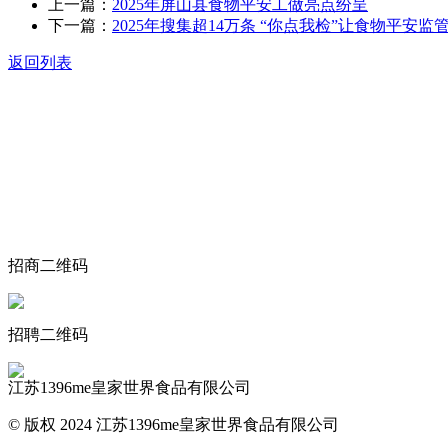
上一篇：
2025年屏山县食物平安工做亮点纷呈
下一篇：
2025年搜集超14万条 “你点我检”让食物平安监
返回列表
关于我们
食品安全动态
食品安全知识
联系我们
招商二维码
招聘二维码
江苏1396me皇家世界食品有限公司
© 版权 2024 江苏1396me皇家世界食品有限公司