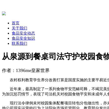
首页
关于我们
食品安全动态
食品安全知识
联系我们
从泉源到餐桌司法守护校园食
作者：1396me皇家世界
农村权利教育学生养分改善打算是国度实施的主要平易近生
近年来，最高制定了一系列食物平安范畴司释，不竭完美惩办
为加沉惩罚情节，表现了司法机关对校园食物平安和未成年人
现行法令律例未对校园集体配餐项目转包分包做出性，亦未
他公司现实运营的行为？法院向市场监管部分、教育部分发出