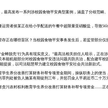
日，最高发布一系列涉校园食物平安典型案例，涵盖了分歧范畴
营者侯某正在给小学配送的午餐中超限量亚硝酸盐，导致56
存正在哪些盲区？当校园食物平安事务发生后，若监管部分仅惩
金蝉脱壳’行为具有现实意义。”最高法相关担任人暗示，正在
关本能机能部分对校园食物平安违法问题共防共治，配合建牢校
效能提拔，以司法聪慧帮力建立校园食物平安社会共治新款式。
学生养分改善打算财务补帮专项资金期间，操纵职务上的便当，
污罪判处被告人施某有期徒刑三年，并惩罚金人平易近币二十万
贪污农村权利教育学生养分改善打算财务补帮专项资金……正在