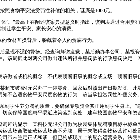
照食物平安法赏罚性补偿的相关，谜底是1000元。
体’。”最高正在阐述该案典型意义时指出，该判决通过合用赏
，营制让学生平安、家长安心的消费。
单的食材互换背后，躲藏着令人的贪腐行为。
餐后呈现不适的赞扬。经查询拜访发觉，某后勤办事公司、某投
生。该局据此对两公司做出违法所得并惩罚款的行政惩罚决定，
该做者或机构概念，不代表磅礴旧事的概念或立场，磅礴旧事仅
某超市破费4元采办了一袋零食。回家后对照出产日期发觉，此
明知不合适食物平安尺度食物的行为，该当承担赏罚性补偿义务。
到学生养分餐的质量，要确保专项资金实正用到学生身上。”最
，切实保障国度惠平易近政策落到实处，建牢校园食物平安和资
询拜访显示，某科技无限公司做为校园集体配餐项目标中标单元
实运营场合取证载运营场合不分歧，属于未取得食物运营许可处
公司虽未签定正式和谈，但已构成现实上的配合运营关系。法院