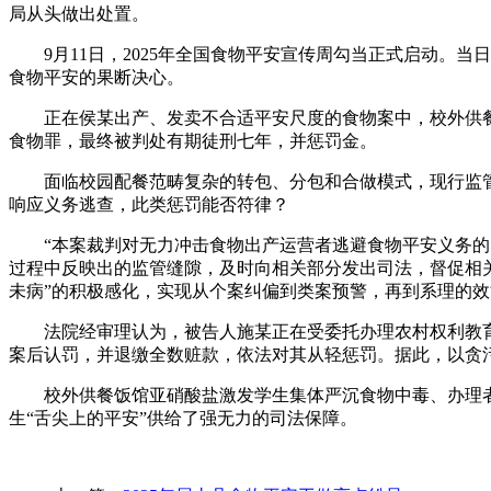
局从头做出处置。
9月11日，2025年全国食物平安宣传周勾当正式启动。当
食物平安的果断决心。
正在侯某出产、发卖不合适平安尺度的食物案中，校外供餐运
食物罪，最终被判处有期徒刑七年，并惩罚金。
面临校园配餐范畴复杂的转包、分包和合做模式，现行监管
响应义务逃查，此类惩罚能否符律？
“本案裁判对无力冲击食物出产运营者逃避食物平安义务的‘
过程中反映出的监管缝隙，及时向相关部分发出司法，督促相
未病”的积极感化，实现从个案纠偏到类案预警，再到系理的
法院经审理认为，被告人施某正在受委托办理农村权利教育
案后认罚，并退缴全数赃款，依法对其从轻惩罚。据此，以贪
校外供餐饭馆亚硝酸盐激发学生集体严沉食物中毒、办理者
生“舌尖上的平安”供给了强无力的司法保障。