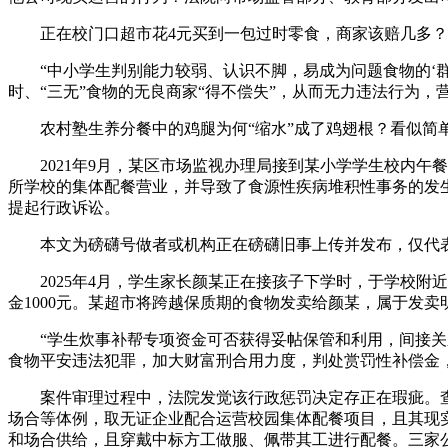
正在校门口超市花4元买到一包过时零食，商家该赔几多？按
“中小学生判别能力较弱、认识不脚，易成为问题食物的‘群
时、“三无”食物的无良商家“得不偿失”，从而无力违法行为
农村塾生养分餐中的鸡腿为何“缩水”成了鸡翅根？看似简
2021年9月，某区市场监视办理局接到某小学学生校内午
所学校的集体配餐营业，并导致了食源性疾病堆积性事务的发
提起行政诉讼。
本文为磅礴号做者或机构正在磅礴旧事上传并发布，仅代表
2025年4月，学生家长颜某正在接孩子下学时，于学校附近
金1000元。某超市将跨越保质期的食物发卖给颜某，属于发卖
“学生炊事补帮专项资金可否获得妥帖保管和利用，间接关系
食物平安违法犯罪，加大财富刑合用力度，判处赏罚性补偿金
案件审理过程中，法院发觉该行政惩罚决定存正在瑕疵。查
场合等体例，取无证企业配合运营校园集体配餐项目，且其现
和场合供给，且穿戴中标方工做服、佩带其工进行配餐。三家