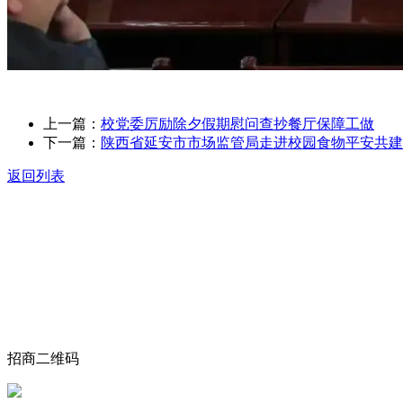
上一篇：
校党委厉励除夕假期慰问查抄餐厅保障工做
下一篇：
陕西省延安市市场监管局走进校园食物平安共建
返回列表
关于我们
食品安全动态
食品安全知识
联系我们
招商二维码