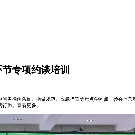
环节专项约谈培训
涵盖律例条目、操做规范、应急措置等焦点学问点。参会运营者
营行为。查看更多。