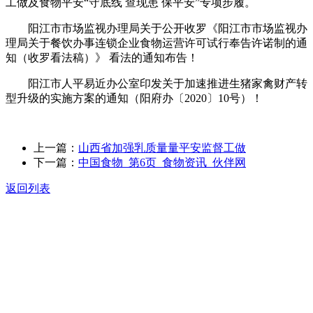
工做及食物平安“守底线 查现患 保平安”专项步履。
阳江市市场监视办理局关于公开收罗《阳江市市场监视办
理局关于餐饮办事连锁企业食物运营许可试行奉告许诺制的通
知（收罗看法稿）》 看法的通知布告！
阳江市人平易近办公室印发关于加速推进生猪家禽财产转
型升级的实施方案的通知（阳府办〔2020〕10号）！
上一篇：
山西省加强乳质量量平安监督工做
下一篇：
中国食物_第6页_食物资讯_伙伴网
返回列表
关于我们
食品安全动态
食品安全知识
联系我们