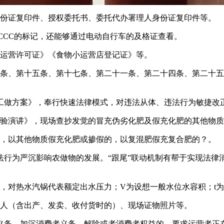
份证复印件、授权委托书、委托代办署理人身份证复印件等。
CC的标记，还能够通过电动自行车的及格证查看。
运营许可证》《食物小运营店登记证》等。
、第十五条、第十七条、第二十一条、第二十四条、第二十五
做方案》，奉行快速法律模式，对违法从体、违法行为敏捷改正
验演讲》，现场查抄发觉的冒充伪劣化肥及假充化肥的其他物质
，以其他物质假充化肥或掺假的，以复混肥假充复合肥的？。
为严沉影响农做物的发展。“跟尾”联动机制有帮于实现法律
对热水汽锅代表额定出水压力；V为设想一般水位水容积；t为
人（含出产、发卖、收付货时的）、现场证物照片等。
务、加沉消费者义务、解除或者消费者权益的，要求运营者正在