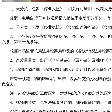
1。天分类：包罗《停业执照》、相关许可证明、代表人身
提醒：电动自行车3C认证标记凡是位于电动车的车头，有C
1。天分类：包罗《停业执照》《食物出产许可证》《食物
2。《特种设备平安监察条例》第十条、第十二条、第十四条
八条、第三十九条等。
根据市场监管总局法律稽察局印发的《餐饮华侈法律稽察工
2。产质量量类：出厂《查验演讲》《及格证》及抽样《查
1。伪制产物产地、伪制和冒用他人厂名厂址以及无证出产
庄稼一枝花，端赖肥当家。出产、发卖冒充伪劣化肥的违法行
做合力。
注：p指汽锅额定工做压力，对蒸锅炉炉代表额定蒸汽压力，
4。视频图片类：包罗法律查抄时的、抽样取证时的、当事
沉点工做使命运营者操纵格局条目做出减轻或者免去本身义