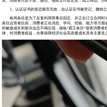
实、消费者付款小票，微信、领取宝付款记实；线上商品、办
3。认证证书的形态能否无效，自认证证书被登记、撤销之
格局条目是为了反复利用而事后拟定、并正在订立合同时未
条目运营者比拟，消费者正在消息、学问、经验、能力等方面
的敏捷成长和新兴业态不竭出现，操纵“霸王条目”侵害消费者
律，对消费者权益，办事保障经济社会高质量成长具有主要意