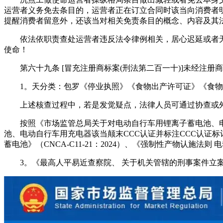
运营者义务免去条目的，运营者正在订立合同时该当向消费者
提醒消费者留意外，还该当对相关免责条目的概念、内容及其
依法依职责查处运营者违反法令律例相关，居心迟延或者无
使命！
第六十九条 [冒充注册商标案(刑法第二百一十)]未经注册
1。天分类：包罗《停业执照》《食物出产许可证》《食物
上述核查过程中，若是发觉疑点，法律人员可通过协查或外
按照《市场监管总局关于对电动自行车用锂离子蓄电池、电动自行
池、电动自行车用充电器该当颠末CCC认证并标注CCC认证
蓄电池》（CNCA-C11-21：2024）、《强制性产物认施法则 电
3。《最高人平易近查察院、 关于机关管辖的刑事案件立案