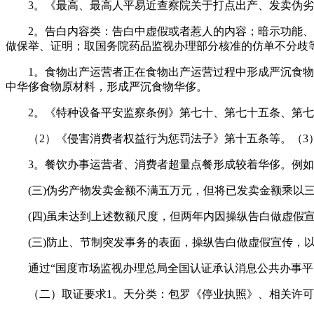
3。《最高、最高人平易近查察院关于打点出产、发卖伪劣
2。告白内容类：告白中虚假或者惹人的内容；暗示功能、平
做保举、证明；取国务院药品监视办理部分核准的仿单不分歧
1。食物出产运营者正在食物出产运营过程中形成严沉食物华
中华侈食物原材料，形成严沉食物华侈。
2。《特种设备平安监察条例》第七十、第七十五条、第七
（2）《侵害消费者权益行为惩罚法子》第十五条等。（3
3。餐饮办事运营者、消费者超量点餐形成较着华侈。例如
(三)伪劣产物发卖金额不满五万元，但将已发卖金额乘以三
(四)虽未达到上述数额尺度，但两年内因操纵告白做虚假宣
(三)防止、节制突发事务的表面，操纵告白做虚假宣传，以
通过“国度市场监视办理总局全国认证承认消息公共办事平台
（二）取证要求1。天分类：包罗《停业执照》、相关许可