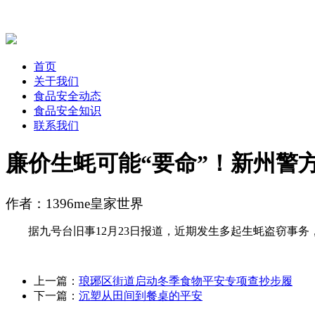
首页
关于我们
食品安全动态
食品安全知识
联系我们
廉价生蚝可能“要命”！新州警
作者：1396me皇家世界
据九号台旧事12月23日报道，近期发生多起生蚝盗窃事务
上一篇：
琅琊区街道启动冬季食物平安专项查抄步履
下一篇：
沉塑从田间到餐桌的平安