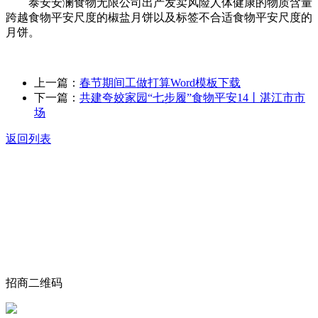
泰安安澜食物无限公司出产发卖风险人体健康的物质含量
跨越食物平安尺度的椒盐月饼以及标签不合适食物平安尺度的
月饼。
上一篇：
春节期间工做打算Word模板下载
下一篇：
共建夸姣家园“七步履”食物平安14丨湛江市市
场
返回列表
关于我们
食品安全动态
食品安全知识
联系我们
招商二维码