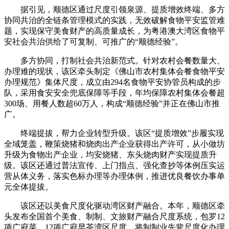
据引见，顺德区通过尺度引领泉源、提质增效终端、多方
协同共治的全链条管理模式的实践，无效破解食物平安监管难
题，实现保守美食财产的高质量成长，为粤港澳大湾区食物平
安社会共治供给了可复制、可推广的“顺德经验”。
多方协同，打制社会共治新范式。针对农村会餐数量大、
办理难的现状，该区牵头制定《佛山市农村集体会餐食物平安
办理规范》集体尺度，成立由294名食物平安协管员构成的步
队，采用食安安全兜底保障等手段，年均保障农村集体会餐超
300场、用餐人数超60万人，构成“顺德经验”并正在佛山市推
广。
终端提拔，帮力企业转型升级。该区“提质增效”步履实现
全域笼盖，鞭策烧猪和烧肉出产企业获得出产许可，从小做坊
升级为食物出产企业，均安烧猪、东头烧肉财产实现提质升
级。该区还通过普法宣传、上门指点、强化查抄等体例压实运
营从体义务，落实色标办理等办理体例，推进优良餐饮办事单
元全体提拔。
该区还以美食尺度化驱动湾区财产融合。本年，顺德区牵
头发布全国首个美食、制制、文旅财产融合尺度系统，包罗12
项广府菜、12项广府早茶湾区尺度，将制制业先辈尺度化办理