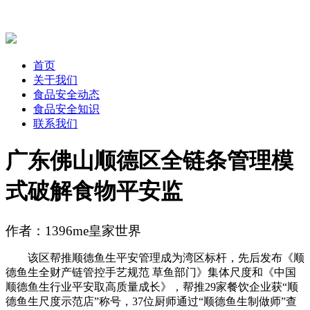
首页
关于我们
食品安全动态
食品安全知识
联系我们
广东佛山顺德区全链条管理模
式破解食物平安监
作者：1396me皇家世界
该区帮推顺德鱼生平安管理成为湾区标杆，先后发布《顺
德鱼生全财产链管控手艺规范 草鱼部门》集体尺度和《中国
顺德鱼生行业平安取高质量成长》，帮推29家餐饮企业获“顺
德鱼生尺度示范店”称号，37位厨师通过“顺德鱼生制做师”查