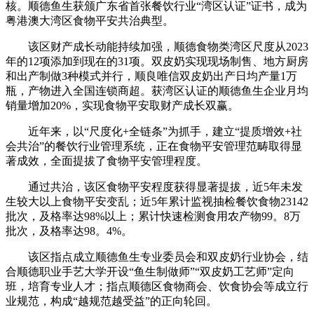
核。顺德鱼生获颁广东省首张餐饮行业“湾区认证”证书，成为
粤港澳大湾区食物平安共治典型。
该区财产成长动能持续加强，顺德食物类湾区尺度从2023
年的12项添加到现在的31项。双皮奶实现现场制售、地方厨房
和出产制做3种模式并行，顺良唯信双皮奶出产日均产量1万
瓶，产物进入全国连锁商超。获湾区认证的顺德鱼生企业月均
销量增加20%，实现食物平安取财产成长双赢。
近年来，以“尺度化+全链条”为抓手，建立“提质增效+社
会共治”的餐饮行业管理系统，正在食物平安管理范畴取得显
著成效，全面提拔了食物平安管理程度。
通过共治，该区食物平安程度获得显著提拔，近5年未发
生较大以上食物平安变乱；近5年累计监视抽检餐饮食物23142
批次，及格率达98%以上；累计快速检测食用农产物99。8万
批次，及格率达98。4%。
该区指点成立顺德鱼生专业委员会和双皮奶行业协会，结
合顺德职业手艺大学开设“鱼生制做师”“双皮奶工艺师”定向
班，培育专业人才；指点顺德区食物商会、饮食协会等成立行
业规范，构成“越规范越受益”的正向轮回。