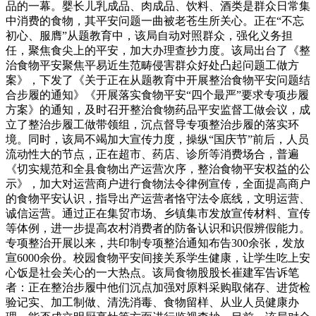
品的一幕。婴长儿乳成品、肉成品、饮料、酒类是群众日常集
中消费的食物，其平安问题一曲被老苍生所关心。正在“不忘
初心、服膺”从题教育中，该局自动对照群众，强化义务担
任，聚焦食尖上的平安，加大办理查抄力度。该局出台了《整
治食物平安聚焦平易近生范畴侵害群众好处凸起问题工做方
案》，下发了《关于正在从题教育中开展整治食物平安问题结
合步履的通知》《开展落实食物平安“四个最严”要求专项步履
方案》的通知，及时召开整治食物药品平安监督工做会议，成
立了整治步履工做带领组，沉点督导专项整治步履的落实环
境。同时，该局不竭加大宣传力度，操纵“国庆节”前后，人员
流动性大的节点，正在超市、药店、诊所等消费场合，普遍
《切实规范和全县食物出产运营次序，整治食物平安权益的公
示》，加大对运营商户进行食物法令律例宣传，全面提高商户
的食物平安认识，指导出产运营者恪守法令底线，文明运营、
诚信运营。通过正在集贸市场、乡镇集市发放宣传材料、宣传
等体例，进一步提高农村消费者的防备认识和识假辨假能力。
专项整治开展以来，共印制专项整治通知布告300余张，发放
宣6000余份。校园食物平安间接关系学生健康，让学生吃上安
心饭是社会关心的一大热点。该局食物股股长崔建军告诉笔
者：正在整治步履中他们沉点加强对原料采购取储存、进货检
验记实、加工制做、清洗消毒、食物留样、从业人员健康办