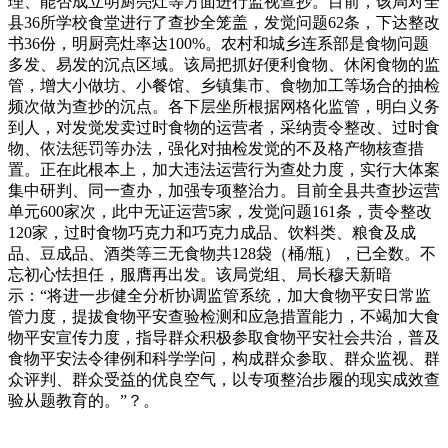
理、能否成立明厨亮灶等方面进行监视查抄。目前，该局对全
县36所学校食堂进行了查抄全笼盖，发觉问题62条，下达整改
书36份，明厨亮灶率达100%。农村和城乡连系部是食物问题
多发、易发的沉点区域。该局把抓好便利食物、休闲食物的监
管，增大小做坊、小餐馆、乡镇集市、食物加工等场合的抽检
频次做为查抄的沉点。各下层坐所根据网格化监管，明白义务
到人，对发觉发卖过时食物的运营者，采纳责令整改、过时食
物、依法惩罚等办法，强化对抽检发觉的不及格产物核查措
置。正在此根本上，加大违法运营行为查处力度，实行大体案
集中研判、同一查办，加强专项整治力。目前全县共查抄运营
单元600家次，此中无证运营5家，发觉问题161条，责令整改
120家，过时食物巧克力和巧克力成品、饮料类、粮食及成
品、豆成品、酒类等三无食物共128袋（桶/瓶），已全数。不
忘初心怯担任，服膺再出发。该局党组、局长穆天新暗
示：“将进一步健全分析协调监管系统，加大食物平安日常监
管力度，提拔食物平安查验检测和应急措置能力，不竭加大食
物平安宣传力度，指导群众积极参取食物平安社会共治，普及
食物平安法令律例和科学学问，构成群众参取、群众监视、群
众评判、群众受益的优良空气，以专项整治步履的现实成效查
验从题教育的。”？。