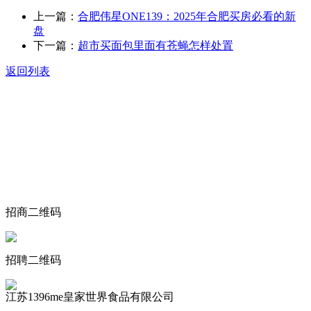
上一篇：
合肥伟星ONE139：2025年合肥买房必看的新
盘
下一篇：
超市买面包里面有苍蝇怎样处置
返回列表
关于我们
食品安全动态
食品安全知识
联系我们
招商二维码
招聘二维码
江苏1396me皇家世界食品有限公司