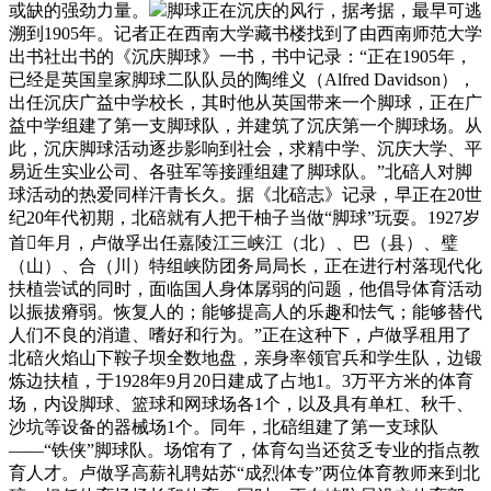
或缺的强劲力量。
脚球正在沉庆的风行，据考据，最早可逃
溯到1905年。记者正在西南大学藏书楼找到了由西南师范大学
出书社出书的《沉庆脚球》一书，书中记录：“正在1905年，
已经是英国皇家脚球二队队员的陶维义（Alfred Davidson），
出任沉庆广益中学校长，其时他从英国带来一个脚球，正在广
益中学组建了第一支脚球队，并建筑了沉庆第一个脚球场。从
此，沉庆脚球活动逐步影响到社会，求精中学、沉庆大学、平
易近生实业公司、各驻军等接踵组建了脚球队。”北碚人对脚
球活动的热爱同样汗青长久。据《北碚志》记录，早正在20世
纪20年代初期，北碚就有人把干柚子当做“脚球”玩耍。1927岁
首年月，卢做孚出任嘉陵江三峡江（北）、巴（县）、璧
（山）、合（川）特组峡防团务局局长，正在进行村落现代化
扶植尝试的同时，面临国人身体孱弱的问题，他倡导体育活动
以振拔瘠弱。恢复人的；能够提高人的乐趣和怯气；能够替代
人们不良的消遣、嗜好和行为。”正在这种下，卢做孚租用了
北碚火焰山下鞍子坝全数地盘，亲身率领官兵和学生队，边锻
炼边扶植，于1928年9月20日建成了占地1。3万平方米的体育
场，内设脚球、篮球和网球场各1个，以及具有单杠、秋千、
沙坑等设备的器械场1个。同年，北碚组建了第一支球队
——“铁侠”脚球队。场馆有了，体育勾当还贫乏专业的指点教
育人才。卢做孚高薪礼聘姑苏“成烈体专”两位体育教师来到北