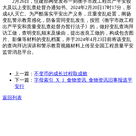
2月26日，住建部网坐发布一则衡宇市政工程出产平安较
大及以上变乱查处督办通知书。2024年2月20日17时17分，形
成4人灭亡。为严酷落实平安出产义务，庄重变乱处置，阐扬
变乱警示教育感化，防备雷同变乱发生，按照《衡宇市政工程
出产平安和质量变乱查处督办暂行法子》的，做好变乱查询拜
访工做，查明变乱颠末及缘由，提出改良工做的，构成包含图
片、影像等材料的变乱档案，并于2024年4月23日前将该变乱
的查询拜访演讲和警示教育视频材料上传至全国工程质量平安
监管消息平台。
上一篇：
不变币的成长过程取成败
下一篇：
字母索引_X_1_食物资讯_食物资讯旧事报道平
安行
返回列表
关于我们
食品安全动态