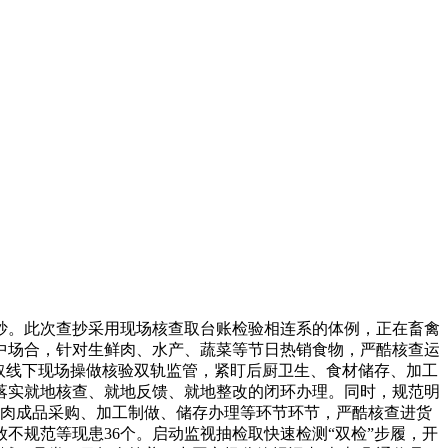
。此次查抄采用现场核查取台账检验相连系的体例，正在畜禽
中场合，针对生鲜肉、水产、蔬菜等节日热销食物，严酷核查运
取线下现场操做核验双轨监管，紧盯后厨卫生、食材储存、加工
落实就地核查、就地反馈、就地整改的闭环办理。同时，规范明
绕肉成品采购、加工制做、储存办理等环节环节，严酷核查进货
不规范等现患36个。启动监视抽检取快速检测“双检”步履，开