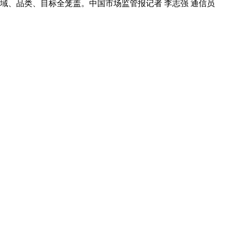
区域、品类、目标全笼盖。中国市场监管报记者 李志强 通信员