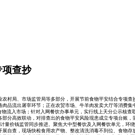
专项查抄
农村局、市场监管局等多部分，开展节前食物平安结合专项查抄
格肉品流出屠宰环节；正在农贸市场、牛羊肉发卖大厅等消费集
明食物流入市场；针对入网餐饮办事单元，实行线上天分公示核查
各部分高效联动，对排查出的食物平安风险现患成立专项台账，
取计量价钱监管同步推进。聚焦大中型餐饮及入网餐饮单元，环
展自查，现场快检食用农产物、整改清洗消毒不到位、食物存放