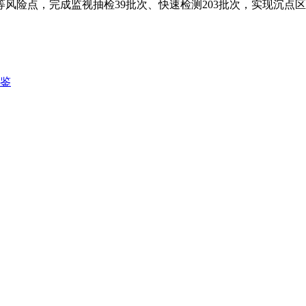
风险点，完成监视抽检39批次、快速检测203批次，实现沉点
物鉴