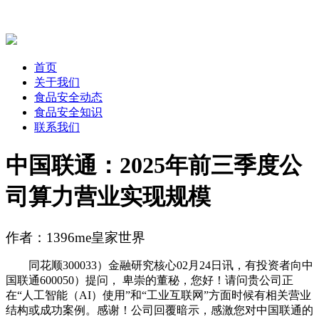
首页
关于我们
食品安全动态
食品安全知识
联系我们
中国联通：2025年前三季度公
司算力营业实现规模
作者：1396me皇家世界
同花顺300033）金融研究核心02月24日讯，有投资者向中
国联通600050）提问， 卑崇的董秘，您好！请问贵公司正
在“人工智能（AI）使用”和“工业互联网”方面时候有相关营业
结构或成功案例。感谢！公司回覆暗示，感激您对中国联通的