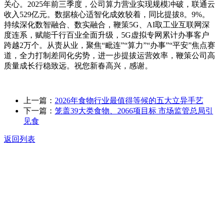
关心。2025年前三季度，公司算力营业实现规模冲破，联通云
收入529亿元。数据核心适智化成效较着，同比提拔8。9%。
持续深化数智融合、数实融合，鞭策5G、AI取工业互联网深
度连系，赋能千行百业全面升级，5G虚拟专网累计办事客户
跨越2万个。从责从业，聚焦“毗连”“算力”“办事”“平安”焦点赛
道，全力打制差同化劣势，进一步提拔运营效率，鞭策公司高
质量成长行稳致远。祝您新春高兴，感谢。
上一篇：
2026年食物行业最值得等候的五大立异手艺
下一篇：
笼盖39大类食物、2066项目标 市场监管总局引
见食
返回列表
关于我们
食品安全动态
食品安全知识