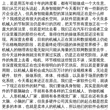
上，若是用五年或十年的跨度看，都有可能做成一个大生意。
我们从芯片起头说起，具身智能财产今天看到了有一些新的芯
片企业进入，但具身智能最典型的算法架构现正在是什么样
子？我感觉还有很大的成长空间。从软件层面来讲，今天良多
机械人的节制算法仍是串行的历程，把关节所有度放正在一个
庞大的算法里，但若是对比去看，我们正在汽车行业或者工业
行业里履历的那些分布式、靠得住性的操做系统层还没有呈
现。再深度去察看，目前的机械人正在算法和数据规模上仍处
于出格晚期的阶段，若是最终处理问题的体例是世界模子，那
机械人的物理表征毫无疑问只能从海量的互联网数据里去学，
但今天这种体例就没有开展过实践，仍是正在研究阶段。从硬
件的角度上去看，电机、环节模组这些暂且不谈，深度视觉、
非深度视觉现正在也没有很明白的手艺供应。所以若是要穿越
周期，以机械人最初会成为以百万计的行业规模来看，无论是
硬件、软件、操做系统、本体、传感器，以及基于场景的数字
化系统，今天看起来还正在原点。我们是一家软件公司，就谈
一下现正在软件的财产链。我们要做具身智能，其实是面向硬
件的手眼脑融合，手就有各类各样的工业机械人、协做机械
人、人形机械人厂家，眼睛有各类视觉厂家，现正在还有良多
大脑、小脑的厂家，但良多硬件公司其实他们的起点都是想卖
更多的本体，也就是卖本人的机械人，所以他们的软件会相对