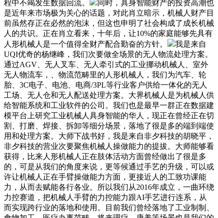
程中不竭发生数据回流。
同时，具身智能财产的投资高潮也
是近年来市场极为关心的话题，对此肖立暗示，机械人财产目
前虽然存正在必然的泡沫，但这也申明了社会构成了成长机械
人的共识。正在肖立看来，十年后，让10%的家庭能够先具有
人形机械人是一个值得全财产配合勤奋的方针。
我是来自
UQI优奇的杨继峰，我们次要做全场景的无人物流处理方案。
通过AGV、无人叉车、无人牵引式的工业挪动机械人、室外
无人物流车，、物流范畴里的人形机械人，我们为汽车、轮
胎、3C电子、电池、电商/3PL等行业客户供给一体化的无人
工场、无人仓和无人配送处理方案。大界机械人是为机械人供
给智能系统和工业软件的公司。我们也是最早一群正在数据建
模平台上研究工业机械人具身智能的华人，现正在曾经正在切
割、打磨、焊接、拆卸等细分场景，落地了很是多的端到端使
用和处理方案。大师下战书好，我是来自非夕科技的胡晓平，
非夕科技的营业次要聚焦机械人操做能力的提拔。大师能够看
获得，比来人形机械人正在肢体活动方面曾经做出了很是多
的，可是从我们的角度来说，更等候通过手艺的升级，可以或
许让机械人正在手臂操做能力方面，更接近人的工致功课能
力，从而去赋能各行各业。所以我们从2016年成立，一曲环绕
力控赛道，把机械人手臂的力控能力跟AI手艺进行连系，从
而实现跨行业的落地和使用。目前我们曾经落地了工业制制、
食物加工、医疗办事范畴，将来理疗、康养等场景也是我们的