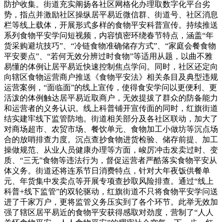
防护收集。街道充实阐扬各社区网格化办理取数字化平台劣
势，指点并激励社区操纵居平易近微信群、街道号、社区消息
栏等线上载体，开展形式多样的食物平安科普宣传。持续推送
系列食物平安学问短视频，内容慎密环绕春节特点，涵盖“年
货采购避坑技巧”、“冷链食物准确储存方式”、“家庭会餐食物
平安要点”、“若何无效分辨过时食物”等适用从题，以曲不雅
易懂的体例让居平易近快速控制焦点学问。同时，社区还定向
向辖区食物运营商户推送《食物平安法》相关条目及典型违规
运营案例，“面临面”的线上宣传，使得食安学问以更便利、更
活泼的体例触达居平易近取商户，无效提拔了群众的防备能力
和运营者的义务认识。线上科普铺开宣传面的同时，红旗街道
结实建牢线下监管防地。街道相关部分及各社区联动，加大了
对商场超市、农贸市场、餐饮单元、食物加工小做坊等沉点场
合的放哨排查力度。沉点查抄食物进货检验、储存前提、加工
操做规范、从业人员健康办理等方面，峻厉冲击发卖过时、变
质、“三无”食物等违法行为，督促运营者严酷落实食物平安从
体义务。街道还将连系节日消费特点，针对大年夜饭供餐单
元、年货集中发卖点等开展专项查抄取风险排查。通过“线上
科普+线下监管”的双轮驱动，红旗街道不只将食物平安学问送
进了千家万户，更将监管义务压实到了各个环节。此举无效加
强了辖区居平易近的食物平安获得感取对劲度，营制了“人人