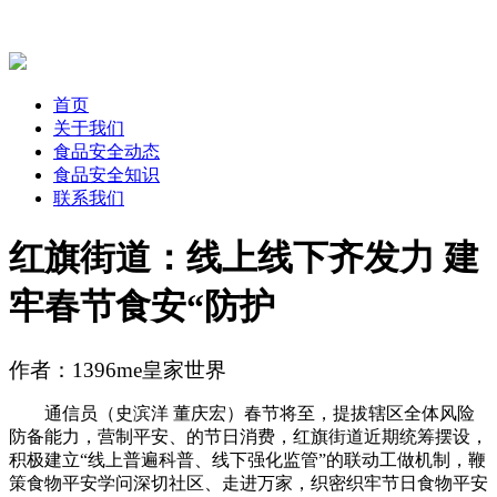
首页
关于我们
食品安全动态
食品安全知识
联系我们
红旗街道：线上线下齐发力 建
牢春节食安“防护
作者：1396me皇家世界
通信员（史滨洋 董庆宏）春节将至，提拔辖区全体风险
防备能力，营制平安、的节日消费，红旗街道近期统筹摆设，
积极建立“线上普遍科普、线下强化监管”的联动工做机制，鞭
策食物平安学问深切社区、走进万家，织密织牢节日食物平安