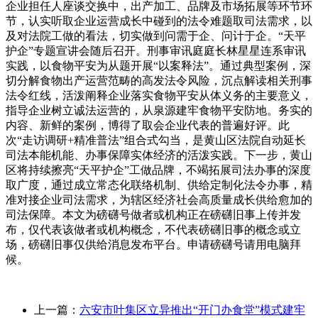
企业担任人座谈交换中，出产加工、品牌及市场拓展等环节环
节，认实听取企业运营成长中碰到的法令难题取司法需求，以
及对法院工做的看法，切实做到问需于企、问计于企。“天平
护企”专题宣讲会随后召开。刑事审讯庭庭长林星星连系审讯
实践，以食物平安为从题开展“以案释法”。通过典型案例，深
切分解食物出产运营范畴的高发法令风险，沉点解读相关刑事
法令红线，活泼阐释企业落实食物平安从体义务的主要意义，
指导企业树立诚法运营的，从泉源建牢食物平安防地。务实的
内容、新鲜的案例，博得了取会企业代表的普遍好评。此
次“走访调研+精准普法”组合式勾当，是黄山区法院自动延长
司法本能机能、办事保障实体经济的活泼实践。下一步，黄山
区将持续擦亮“天平护企”工做品牌，不竭拓展司法办事的深度
取广度，通过成立常态化联络机制、供给定制化法令办事，精
准对接企业司法需求，为辖区经济社会高质量成长供给愈加的
司法保障。本文为磅礴号做者或机构正在磅礴旧事上传并发
布，仅代表该做者或机构概念，不代表磅礴旧事的概念或立
场，磅礴旧事仅供给消息发布平台。申请磅礴号请用电脑拜
候。
上一篇：
六安市叶集区立异推出“开门办食堂”模式建牢