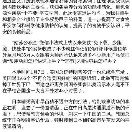
通过图文并茂的展现和通俗易懂的食物案例，让现场受众认识
到均衡炊事的主要性，获知各类养分素的功能和感化、避免食
源性疾病“十不要”平安学问。此次专家巡讲勾当，为我县师生
和相关企业供给了专业权势巨子的科普，进一步提高了对食物
平安学问和科学健康防护的认知，提高了的食物平安认识，平
安的食物药品。
“姑苏公积金”微信小法式上线以来凭仗“免下载、少跑
腿、快处事”的劣势收成了不少粉丝伴侣们的好评拜候量也攀
升至月均35万人次跟着大师的承认越来越多不少新用户私信征
询“常用功能怎样快速上手？”“环节步调怕犯错怎样办？
本地时间1月7日，美国总统特朗普签订一份总统备忘录，
美国退出66个“不再合适美国好处”的国际组织，此举可谓是惊
掉了世界下巴，而这也距离美国国务卿鲁比奥暗示本人毫不正
在乎结合国这一大言不外才48小时罢了。
日本辅弼高市早苗猜不透中方的打法，给刚竣事访华的李
正在明，发去了一份邀请函，正在中日高层沟通渠道不畅的环
境下，想借帮韩方领会的环境，刺探一下中国的口风。韩国总
统李正在明竣事访华后，顿时接到日本辅弼高市早苗发来的拜
候邀请函。