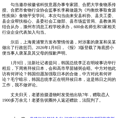
勾当邀存候徽省科技意愿办事专家团、合肥大学食物系传
授、合肥市食物行业协会监事长李蕤做题为《均衡炊事取食源
性疾病》食物平安学问。本次勾当由来安县科协、县关工委、
县企业帮扶核心、县委社会工做部、县市场监管局、县教体局
结合从办，滁州市消息工程学校承办，600余名师生和5家相关
行业企业代表加入勾当。
尔后，上海黄浦警方发布警情传递，对涉案的唐某和吴某
做出了行政惩罚。2026年1月8日，《报》3版登载了海底捞小
便当事人唐某及其父母的报歉声明。
1月9日，法新社记者提问，韩国总统李正在明竣事访华行
程后，下周将拜候日本，会和高市早苗辅弼会晤。中方对他此
访有何评论？韩国但愿加强取日本的合做，中方对此有何评
论？毛宁暗示，韩国总统李正在明拜候日本，这是韩日之间的
工作，我不做评论。
丈夫归天，老婆拾掇遗物时发觉他出轨7年，赠取恋人
1900多万余元！老婆告状圈外人返还赠款，法院判了。