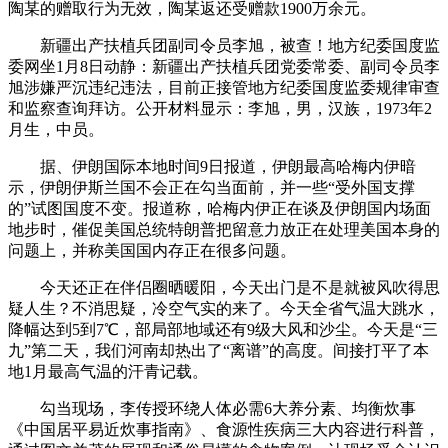
陶某的赠取行为无效，陶某返还受赠款1900万余元。
新疆出产扶植兵团副司令员李旭，被查！地方纪委国度监
委网坐1月8日动静：新疆出产扶植兵团党委常委、副司令员李
旭涉嫌严沉违纪违法，目前正接管地方纪委国度监委规律审查
和监察查询拜访。公开材料显示：李旭，男，汉族，1973年2
月生，中员。
据、伊朗国际本地时间9日报道，伊朗最高哈梅内伊暗
示，伊朗伊斯兰国不会正在勾当面前，并一些“受外国支撑
的”试图国度不变。报道称，哈梅内伊正在谈及伊朗国内场面
地步时，催促美国总统特朗普把留意力放正在处理美国本身的
问题上，并称美国国内存正在很多问题。
今天还正在伴侣圈晒暖阳，今天出门是不是就被风吹得思
疑人生？不消思疑，冷空气实的来了。今天全省气温大跳水，
降幅达到5到7℃，部局部地域还有9级大风和沙尘。今天是“三
九”第二天，我们河南却热出了“离谱”的高度。间接打平了本
地1月最高气温的汗青记载。
勾当现场，李传授环绕人体必需6大养分素、均衡炊事
《中国居平易近炊事指南》、食源性疾病三大内容进行科普，