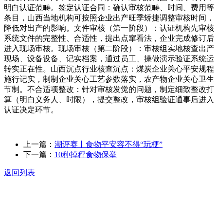
明白认证范畴。签定认证合同：确认审核范畴、时间、费用等
条目，山西当地机构可按照企业出产旺季矫捷调整审核时间，
降低对出产的影响。文件审核（第一阶段）：认证机构先审核
系统文件的完整性、合适性，提出点窜看法，企业完成修订后
进入现场审核。现场审核（第二阶段）：审核组实地核查出产
现场、设备设备、记实档案，通过员工、操做演示验证系统运
转实正在性。山西沉点行业核查沉点：煤炭企业关心平安规程
施行记实，制制企业关心工艺参数落实，农产物企业关心卫生
节制。不合适项整改：针对审核发觉的问题，制定细致整改打
算（明白义务人、时限），提交整改，审核组验证通事后进入
认证决定环节。
上一篇：
潮评赛丨食物平安容不得“玩梗”
下一篇：
10种掉秤食物保举
返回列表
关于我们
食品安全动态