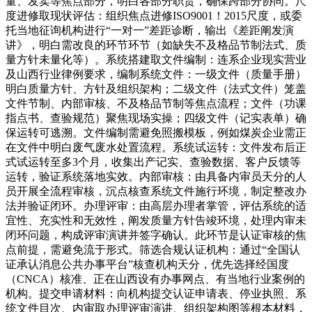
量、发卖等焦点部分，明白各部分职责，确保跨部分协同。尺
度进修取现状评估：组织焦点进修ISO9001！2015尺度，或委
托当地征询机构进行“一对一”差距诊断，输出《差距阐发演
讲》，明白需改良的环节环节（如缺失不及格品节制法式、质
量方针未量化等）。系统搭建取文件编制：连系企业现实营业
及山西行业律例要求，编制系统文件：一级文件（质量手册）
明白质量方针、方针及组织架构；二级文件（法式文件）笼盖
文件节制、内部审核、不及格品节制等焦点流程；文件（功课
指点书、查验规范）聚焦现场实操；四级文件（记实表单）确
保运转可逃溯。文件编制需避免照搬模板，例如煤炭企业需正
在文件中明白废气废水处置流程。系统试运转：文件发布后正
式试运转至多3个月，收集出产记实、查验数据、客户反馈等
运转，验证系统落地实效。内部审核：由具备内审员天分的人
员开展全流程审核，沉点核查系统文件施行环境，制定整改办
法并验证闭环。办理评审：由高层办理者掌管，评估系统的适
宜性、充实性和无效性，阐发质量方针告竣环境，处理内审未
闭环问题，构成评审演讲并签字确认。此环节是认证审核的焦
点前提，需避免流于形式。筛选合规认证机构：通过“全国认
证承认消息公共办事平台”核查机构天分，优先选择经国度
（CNCA）核准、正在山西设有办事网点、有当地行业案例的
机构。提交申请材料：向机构提交认证申请表、停业执照、系
统文件目次、内审取办理评审演讲、组织架构图等根本材料，