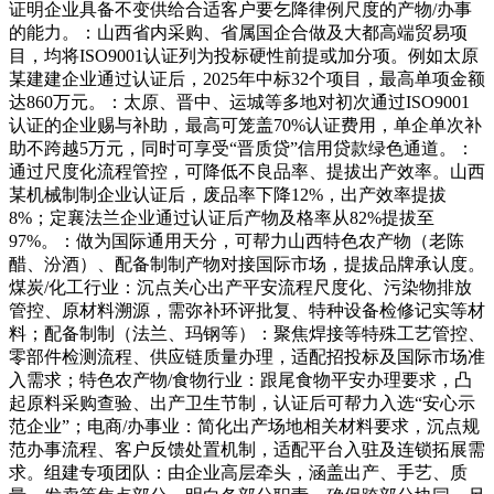
证明企业具备不变供给合适客户要乞降律例尺度的产物/办事
的能力。：山西省内采购、省属国企合做及大都高端贸易项
目，均将ISO9001认证列为投标硬性前提或加分项。例如太原
某建建企业通过认证后，2025年中标32个项目，最高单项金额
达860万元。：太原、晋中、运城等多地对初次通过ISO9001
认证的企业赐与补助，最高可笼盖70%认证费用，单企单次补
助不跨越5万元，同时可享受“晋质贷”信用贷款绿色通道。：
通过尺度化流程管控，可降低不良品率、提拔出产效率。山西
某机械制制企业认证后，废品率下降12%，出产效率提拔
8%；定襄法兰企业通过认证后产物及格率从82%提拔至
97%。：做为国际通用天分，可帮力山西特色农产物（老陈
醋、汾酒）、配备制制产物对接国际市场，提拔品牌承认度。
煤炭/化工行业：沉点关心出产平安流程尺度化、污染物排放
管控、原材料溯源，需弥补环评批复、特种设备检修记实等材
料；配备制制（法兰、玛钢等）：聚焦焊接等特殊工艺管控、
零部件检测流程、供应链质量办理，适配招投标及国际市场准
入需求；特色农产物/食物行业：跟尾食物平安办理要求，凸
起原料采购查验、出产卫生节制，认证后可帮力入选“安心示
范企业”；电商/办事业：简化出产场地相关材料要求，沉点规
范办事流程、客户反馈处置机制，适配平台入驻及连锁拓展需
求。组建专项团队：由企业高层牵头，涵盖出产、手艺、质