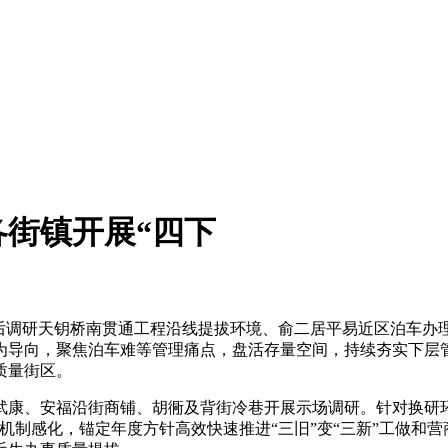
街镇开展“四下
调研天钥桥南贯通工程沿线提拔环境、俞二居平易近区泊车办
为导向，聚焦泊车难等管理痛点，盘活存量空间，持续夯实下层
质量街区。
康、安福沿街商铺、胡衕及背街冷巷开展示场调研。针对换研环
办”机制感化，锚定年度方针高效快速推进“三旧”变“三新”工做