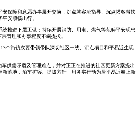
安保障和意愿办事展开交换，沉点就客流指导、沉点搭客帮扶
客平安顺畅出行。
统推进下层工做；持续开展消防、用电、燃气等范畴平安现患
下层管理和办事程度不竭提拔。
内13个街镇次要带领带队深切社区一线、沉点项目和平易近生现
泊车供需矛盾及管理难点，并对正正在推进的社区更新方案提出
更新落地，泊车扩容、提拔方针，用务实行动为居平易近奉上新