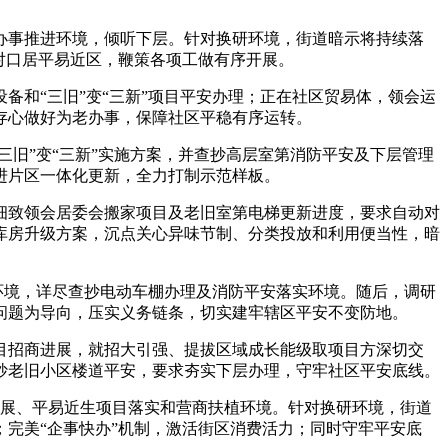
事推进环境，倾听下层。针对换研环境，街道暗示将持续落
对口居平易近区，鞭策各项工做有序开展。
和“三旧”变“三新”项目平安办理；正在社区贸易体，领会运
存心做好为老办事，保障社区平稳有序运转。
旧”变“三新”实施方案，并查抄高层室第消防平安及下层管理
进片区一体化更新，全力打制示范样板。
致领会居委会搬家项目及老旧室第电梯更新进度，要求自动对
库房升级方案，沉点关心异味节制、分类投放和利用便当性，暗
环境，详尽查抄电动车棚办理及消防平安落实环境。随后，调研
问题为导向，压实义务链条，切实建牢辖区平安不变防地。
招商进展，就招大引强、提拔区域成长能级取项目方深切交
抄老旧小区楼道平安，要求夯实下层办理，守牢社区平安底线。
展、平易近生项目落实和营商扶植环境。针对换研环境，街道
完美“企事快办”机制，激活街区消费活力；同时守牢平安底