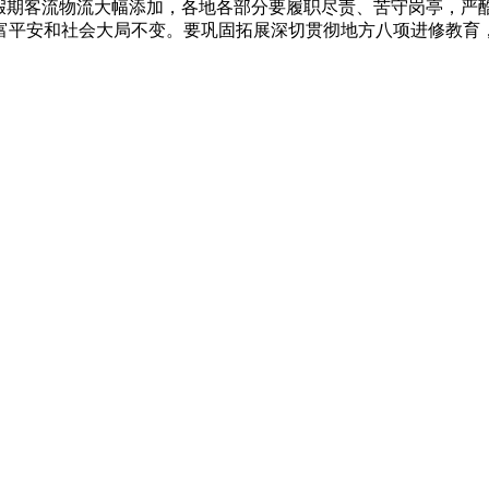
假期客流物流大幅添加，各地各部分要履职尽责、苦守岗亭，严
富平安和社会大局不变。要巩固拓展深切贯彻地方八项进修教育