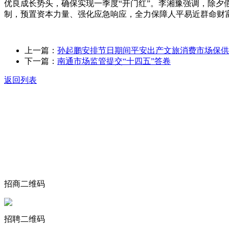
优良成长势头，确保实现一季度“开门红”。李湘豫强调，除夕
制，预置资本力量、强化应急响应，全力保障人平易近群命财
上一篇：
孙起鹏安排节日期间平安出产文旅消费市场保供
下一篇：
南通市场监管提交“十四五”答卷
返回列表
关于我们
食品安全动态
食品安全知识
联系我们
招商二维码
招聘二维码