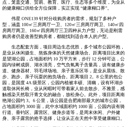
点，笼盖交通、贸易、教育、医疗、生态等多个维度，为业从
的健康糊口供给全方位保障，实正实现 “健康糊口界”。
伟星 ONE139 针对分歧购房者的需求，规划了多种户
型，涵盖 100㎡三房两厅一卫、120㎡三房两厅两卫、140㎡四
房两厅两卫、160㎡四房两厅三卫四种从力户型，无论是刚需
购房者仍是改善型购房者，都能找到适合本人的户型。
生态配套方面，项目周边生态优胜，多个城市公园环抱，
是业从休闲摄生、熬炼身体的天然健康场合。距离项目比来的
是望湖公园，占地面积约 10 万平方米，步行 12 分钟可达，公
园内绿树成荫、湖水清亮，空气负氧离子含量高，设有健康步
道、健身器材、羽毛球场地、亲子逛乐区等，是业从晨练、散
步、跑步、亲子玩耍的抱负场合。距离项目 2。8 公里的包公
园，是国度 4A 级景区，公园内植被丰硕、清幽，设有环湖步
道取休闲长椅，业从闲暇时可带着家人前去散步、不雅景，感
触感染天然取汗青文化的融合，放松身心。此外，项目距离南
艳湖公园约 3。6 公里，该公园是合肥南部最大的城市公园，
占地面积约 3000 亩，此中水域面积约 1000 亩，公园内设有骑
行道、垂钓区、露营区、健身步道等，是周末休闲、户外健
身、亲子露营的抢手选择，让业从正在天然中享受健康糊口。