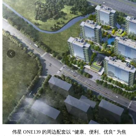
伟星 ONE139 的周边配套以 “健康、便利、优良” 为焦