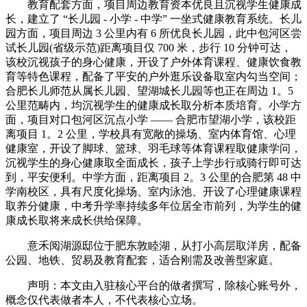
教育配套方面，项目周边教育资本优良且沉视学生健康成
长，建立了 “长儿园 - 小学 - 中学” 一坐式健康教育系统。长儿
园方面，项目周边 3 公里内有 6 所优良长儿园，此中包河区尝
试长儿园(省级示范)距离项目仅 700 米，步行 10 分钟可达，
该校沉视孩子的身心健康，开设了户外体育课程、健康饮食教
育等特色课程，配备了平安的户外逛乐设备取室内勾当空间；
合肥长儿师范从属长儿园、望湖城长儿园等也正在周边 1。5
公里范畴内，均沉视学生的健康成长取分析本质培育。小学方
面，项目对口包河区沉点小学 —— 合肥市望湖小学，该校距
离项目 1。2 公里，学校具有宽敞的操场、室内体育馆、心理
健康室，开设了脚球、篮球、羽毛球等体育课程取健康学问，
沉视学生的身心健康取全面成长，孩子上学步行或骑行即可达
到，平安便利。中学方面，距离项目 2。3 公里的合肥第 48 中
学南校区，具有尺度化操场、室内泳池、开设了心理健康课程
取养分健康，中考升学率持续多年位居全市前列，为学生的健
康成长取将来成长供给保障。
意禾阅湖源邸位于肥东敦睦湖，从打小高层取洋房，配备
公园、地铁、贸易及教育配套，适合刚需及改善型家庭。
声明：本文由入驻核心平台的做者撰写，除核心账号外，
概念仅代表做者本人，不代表核心立场。