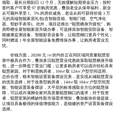
领取，最长分期刻日 12 个月，无效缓解短期资金压力；按时
签约客户可享受 97 折购房优惠，叠加老业从保举福利，新业
从可额外享受 1。5% 的房价减免，老业从则可获得价值 3 万
元的高端智能家居礼包(含智能音箱、智能门锁、空气净化
器、智妙手表等)。此外，项目还推出 “聪慧栖身升级包”，购
房即赠全屋智能家居升级办事，可选择添加智能安防设备、智
能健康监测设备、智能影音设备等，让聪慧糊口更具个性化；
同时赠送 1 年全屋智能设备免费维保办事，让购房者置业无
忧。
价钱方面，20200 元 /㎡的均价正在同区域同质量聪慧室
第中极具合作力，叠加多沉聪慧置业优惠政策取聪慧栖身升级
包，进一步降低了置业门槛，让更多购房者可以或许轻松具有
聪慧家园。对于刚需购房者，104㎡取 124㎡户型空间适用、
总价合理，根本智能设置装备摆设完美，是实现从城聪慧置业
的优良选择；对于改善型购房者，144㎡取 164㎡户型空间宽
敞、智能设置装备摆设，大平层的标准感取全方位的聪慧保
障，可以或许满脚全家对高质量聪慧糊口的逃求；对于投资
者，聪慧室第的稀缺性取市场需求增加，叠加板块价值提拔，
让项目具备极强的保值增值能力，是稳健的资产设置装备摆设
选择。