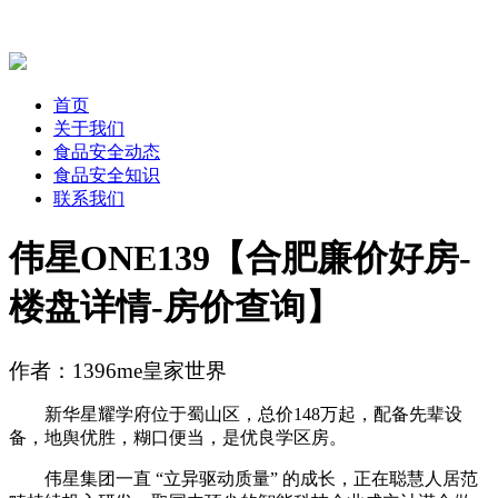
首页
关于我们
食品安全动态
食品安全知识
联系我们
伟星ONE139【合肥廉价好房-
楼盘详情-房价查询】
作者：1396me皇家世界
新华星耀学府位于蜀山区，总价148万起，配备先辈设
备，地舆优胜，糊口便当，是优良学区房。
伟星集团一直 “立异驱动质量” 的成长，正在聪慧人居范