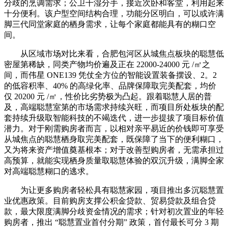
分歧的烹调需求；公卫干湿分手，接近次卧和客堂，利用起来
十分便利。该户型空间结构合理，功能分区明白，可以或许满
脚三代同堂家庭的栖身需求，让每个家庭都能具有的糊口空
间。
从区域市场对比来看，合肥包河区从城焦点板块的聪慧低
密屋第稀缺，同类产物均价遍及正在 22000-24000 元 /㎡之
间，而伟星 ONE139 凭仗全方位的智能设置装备摆设、2。2
的低容积率、40% 的高绿化率、品牌保障取完美配套，均价
仅 20200 元 /㎡，性价比劣势极为凸起。跟着聪慧人居的普
及，高端聪慧室第的市场需求持续兴旺，而项目所处板块的配
套持续升级取智能科技的不竭迭代，进一步提拔了项目标价值
潜力。对于刚需购房者而言，以相对亲平易近的价钱即可享受
从城焦点的聪慧栖身取完美配套，既保障了当下的便利糊口，
又为将来资产增值奠基根本；对于改善型购房者，无需承担过
高预算，就能实现栖身质量取聪慧体验的双沉升级，满脚全家
对高端聪慧糊口的逃求。
为让更多购房者轻松具有聪慧家园，项目推出多沉聪慧置
业优惠政策。目前购房支撑公积金贷款、贸易贷款及组合贷
款，最大限度满脚分歧资金情况的需求；针对初次置业的年轻
购房者，推出 “聪慧置业首付分期” 政策，首付最长可分 3 期