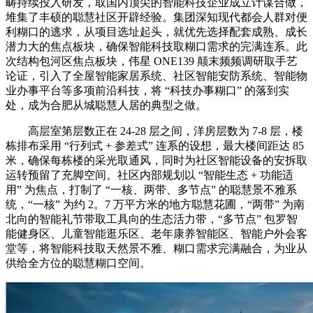
畴持续投入研发，取国内顶尖的智能科技企业成立计谋合做，
堆集了丰硕的聪慧社区开辟经验。集团深知现代都会人群对便
利糊口的逃求，从项目选址起头，就优先选择配套成熟、成长
潜力大的焦点板块，确保智能科技取糊口需求的完满连系。此
次结构包河区焦点板块，伟星 ONE139 颠末频频调研取手艺
论证，引入了全屋智能家居系统、社区智能安防系统、智能物
业办事平台等多项前沿科技，将 “科技办事糊口” 的落到实
处，成为合肥从城聪慧人居的典型之做。
高层室第层数正在 24-28 层之间，洋房层数为 7-8 层，楼
栋排布采用 “行列式 + 参差式” 连系的设想，最大楼间距达 85
米，确保每栋楼的采光取通风，同时为社区智能设备的安拆取
运转预留了充脚空间。社区内部规划以 “智能生态 + 功能适
用” 为焦点，打制了 “一核、两带、多节点” 的聪慧景不雅系
统，“一核” 为约 2。7 万平方米的地方聪慧花圃，“两带” 为南
北向的智能礼节带取工具向的生态活力带，“多节点” 包罗智
能健身区、儿童智能逛乐区、老年康养智能区、智能户外会客
堂等，将智能科技取天然景不雅、糊口需求完满融合，为业从
供给全方位的聪慧糊口空间。