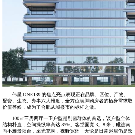
伟星 ONE139 的焦点亮点表现正在品牌、区位、产物、
配套、生态、办事六大维度，全方位满脚购房者的栖身需求取
价值等候，成为了合肥从城楼市的标杆之做。
100㎡三房两厅一卫户型是刚需群体的首选，该户型全体
结构朴直，空间操纵率高达 85%。客堂面宽 3。8 米，毗连南
向不雅景阳台，采光充脚，视野宽阔，无论是日常起居仍是欢