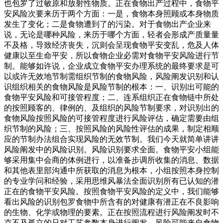
也包罗了过敏原和放射性物质。正在食物出产过程中，食物平
安风险次要来历于两个方面：一是，食物本身照顾或本身物质
发生了变化；二是食物遭到了的污染。对于食物出产企业来
说，无论是哪种风险，来历于哪个方面，轻者会形成产质量量
不及格，导致经济丧失，沉则会呈现食物平安变乱，危及人体
健康以至生命平安，所以食物企业必需对食物平安风险进行节
制。能够如许说，企业成立食物平安办理系统的最终要求是可
以或许无效地节制需组织节制的食物风险，风险阐发识别和认
识组织相关的食物风险是风险节制的根本：一、识别出可能的
食物平安风险和可接管程度；二、连系组织正在食物链中所处
的按照顾客的、律例的、及组织的风险节制要求，对识别出的
食物风险按照风险的可接管程度进行风险评估，确定需要由组
织节制的风险；三、按照风险的风险性评估的成果，制定相顺
应的节制办法组合实现风险的无效节制。我们今天就简单讲讲
风险阐发中的风险识别。风险识别要求全面。食物平安小组能
够采用集中会商的体例进行，以准备步调所收集的消息、数据
和其他表里部沟通中所获取的消息为根本，小组按照本身控制
的专业学问和经验，采用思维风暴法全面识别所有已认知的潜
正在的食物平安风险。按照食物平安风险的定义中，我们能够
看出风险的识别包罗食物中所含有的对健康有潜正在不良影响
的生物、化学或物理的要素。正在按照流程进行风险阐发时不
克不及孤立的只对工艺参数本身进行阐发。风险可能来自食物