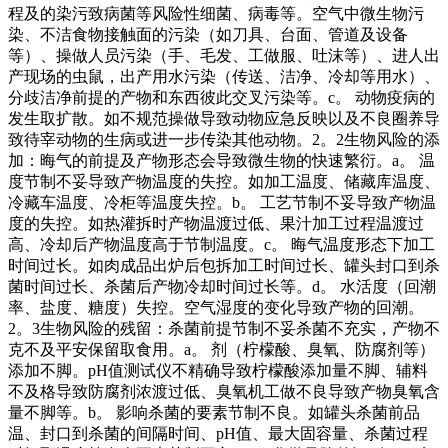
程及的染污致病菌等风险性细菌、病毒等。空气中微生物污
染、不洁食物接触面的污染（如刀具、台面、管道及设备
等）、操做人员污染（手、毛发、工做服、吐沫等）、进人出
产现场的虫鼠，出产用水污染（传送、洁净、冷却等用水）、
分歧洁净前提的产物和东西彼此交叉污染等。c。 动物疫病的
发生取扩散。如不规范操做导致动物应急反映以及不良圈养导
致待宰动物的生病或进一步传染其他动物。2。2生物风险的添
加：晦气的前提及产物形态会导致微生物的快速繁衍。a。 温
度节制不妥导致产物温度的失控。如加工温度、储藏库温度、
冷藏车温度、冷柜等温度失控。b。 工艺节制不妥导致产物温
度的失控。如热灌拆时产物温渡过低、果汁加工过程温渡过
高、冷却后产物温度高于节制温度。c。 晦气温度形态下加工
时间过长。如肉成品出炉后包拆加工时间过长、罐头封口到杀
菌时间过长、杀菌后产物冷却时间过长等。d。 水活度（回潮
率、盐度、糖度）失控。空气湿度的变化导致产物的回潮。
2。3生物风险的残留：杀菌前提节制不妥杀菌不充实，产物不
克不及平安保留取食用。a。 剂（柠檬酸、臭氧、防腐剂等）
添加不脚。pH值测试仪不精确导致柠檬酸添加量不脚、辅料
不及格导致防腐剂浓渡过低、臭氧机工做不良导致产物臭氧含
量不脚等。b。 影响杀菌的要素节制不良。如罐头杀菌前品
温、封口到杀菌的间隔时间、pH值、最大固容量、杀菌过程