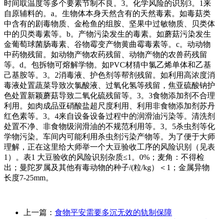
时间取温度等多个要素节制不良。3。化学风险的识别3。1来
自原辅料的。a。生物体本身天然含有的天然毒素。如毒菇类
中含有的剧毒物质、金枪鱼的组胺、坚果中过敏物质、贝类体
中的贝类毒素等。b。产物污染发生的毒素。如蘑菇污染发生
金葡萄球菌肠毒素、谷物霉变产物黄曲霉毒素等。c。动动物
中药物残留。如动物产物农药残留、动物产物的农兽药残留
等。d。包拆物可熔解学物。如PVC材猜中氯乙烯单体和乙基
己基胺等。3。2消毒液、护色剂等帮剂残留。如利用高浓度消
毒液处置蔬菜导致次氯酸液、过氧化氢等残留，焦亚硫酸钠护
色处置新颖蘑菇导致二氧化硫残留等。3。3食物添加剂不合理
利用。如肉成品亚硝酸盐超尺度利用、利用非食物添加剂苏丹
红色素等。3。4来自设备设备过程中的润滑油污染等。清洗剂
处置不净、非食物级润滑油的不规范利用等。3。5杀虫剂等化
学物污染。车间内可能利用杀虫剂污染产物等。为了便于大师
理解，正在这里给大师举一个大豆验收工序的风险识别（见表
1）。表1 大豆验收的风险识别杂质≤1。0%；麦角：不得检
出；曼陀罗属及其他有毒动物的种子/(粒/kg）＜1；金属异物
长度7-25mm。
上一篇：
食物平安需要多沉无效的轨制保障