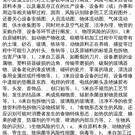
原料本身，以及遍及存正在的出产设备、设备和（或）办事和
周边等相关辅帮过程。因而，风险识别除参照工艺流程图外，
还要关心设备安插图、人员流动图、物体流动图、气体流动
图、供水收集图等，同时对水及空气处置、洁净办理、物资的
采购办理、设备等环节进行阐发。1、物理风险的识别1。1来
自原辅料的。如动物产物收成、晾晒等初加工过程中可能带有
的土壤、砂石、玻璃、铁块等。动物原料正在养殖、捕捉等过
程中可能引入的针头、鱼钩等，以及原辅料的标签及包拆物、
虫害尸体等。1。2来自工器具、如断裂的刀片、设备磨损的金
属物、塑料容器破损的边角、传输带磨损的、破裂的玻璃器
物、设备老化的漆皮锈渣、碰碎的瓷片、零落的墙皮、清洗设
备用金属丝或纤维物等。1。3来自设备设备的过程。设备维修
中遗留的垫圈及东西、电焊的焊渣、电线的断头及绝缘胶布
等。头发、首饰品、、创口贴等。1。5来自不规范的工艺节
制。发生的结晶体、构成焦糊物质、辐射杀菌放射物质残留
等。1。6来自包拆物污染。玻璃瓶的玻璃渣、洁净不净的收受
接管利用包拆物污染物残留等。1。7食物形态发生的风险。还
应识别可能对消费者发生的食物特殊形态，如热饮的温度、糖
果的硬度、防腐剂的平均度、啤酒的内部压力等。2、生物风
险的识别2。1生物风险的引入：a。 来自原料本身。动物的疫
病、寄生虫、致病菌等风险性细菌、病毒等。b。 来自加工过