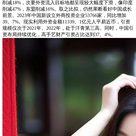
削减18%，次要外资流入目标地都呈现较大幅度下滑，像印度
削减47%，东盟削减16%。取之比拟，仍然果断看好中国成长
前景。2023年中国新设立外商投资企业53766家，同比增加
39。7%。现实利用外资金额11339。1亿元人平易近币，引资
规模仅次于2021年、2022年，处于汗青第三高。同时，中国引
资布局持续优化，高手艺财产引资占比达到37。4%。