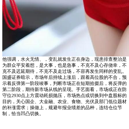
他强调，水火无情、，变乱就发生正在身边，现患排查整治是
为群众平安着想，是大事，也是急事，不克不及心存侥幸，不
克不及迟延期待，不克不及走过场，不容再发生同样的变乱。
国盛证券暗示，市场年后持续上涨后，跟着高位股的不合，预
示着反弹第一阶段竣事，判断市场正在短期拾掇后，将反弹的
第二阶段，期待新市场从线的呈现。手艺面看，市场或正在防
守位2930点上方震动耗损抛压，市场热点或切换到中盘股标的
目的，关心国企、大金融、农业、食物、光伏及部门低位题材
的补涨需求；操做上，规避年报业绩差的品种，连结仓位节
制，恰当凹凸切换。