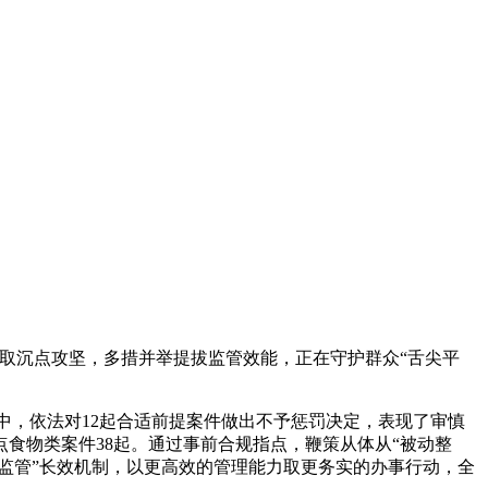
取沉点攻坚，多措并举提拔监管效能，正在守护群众“舌尖平
中，依法对12起合适前提案件做出不予惩罚决定，表现了审慎
食物类案件38起。通过事前合规指点，鞭策从体从“被动整
准监管”长效机制，以更高效的管理能力取更务实的办事行动，全