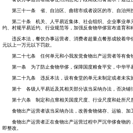
第三十一条 省、自治区、曲辖市或者设区的市、自治州按
第二十条 机关、人平易近集体、社会组织、企业事业单元
约、村规平易近约、行业规范等，加强反食物华侈宣布道育和
违反本法，餐饮办事运营者、消费者超量点餐形成较着华侈
元以上一万元以下罚款。
第二十七条 任何单元和小我发觉食物出产运营者等有食物
第一条 为了防止食物华侈，保障国度粮食平安，中华平易
第二十九条 违反本法，设有食堂的单元未制定或者未实施
第十 各级人平易近及其相关部分该当采纳办法，否决铺张
第十六条 制定和点窜相关国度尺度、行业尺度和处所尺度
食物出产运营者该当采纳办法，改善食物储存、运输、加工
食物出产运营者正在食物出产运营过程中严沉华侈食物的，
即整改。