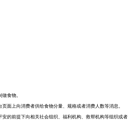
制做食物。
页面上向消费者供给食物分量、规格或者消费人数等消息。
安的前提下向相关社会组织、福利机构、救帮机构等组织或者