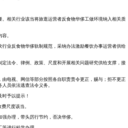
。相关行业该当将旅逛运营者反食物华侈工做环境纳入相关质
内容。
行业反食物华侈轨制规范，采纳办法激励餐饮办事运营者供给
定法令、律例、政策、尺度和开展相关问题研究供给支撑，接
由电视、网信等部分按照各自职责责令更正，赐与；拒不更正
务人员依法逃查法令义务。
及时予以提示！
收费尺度该当。
加强办理，带头厉行节约，否决华侈。
工等进行科学办理。