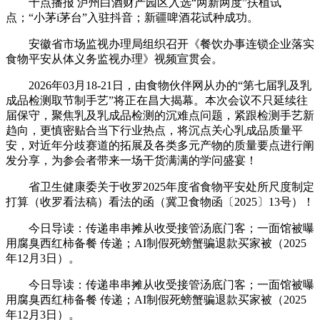
十点播报 泸州白酒财产园区入选“两新两度”扶植试
点；“小茅i茅台”入驻抖音；新疆啤酒花试种成功。
安徽省市场监视办理局组织召开《餐饮办事连锁企业落实
食物平安从体义务监视办理》视频宣贯会。
2026年03月18-21日，由食物伙伴网从办的“第七届乳及乳
成品检测取节制手艺”将正在昌大揭幕。本次会议不只延续往
届保守，聚焦乳及乳成品检测的沉难点问题，紧跟检测手艺新
趋向，更慎密贴合当下行业热点，将沉点关心乳成品质量平
安，对近年分歧赛道的拓展及各类多元产物的质量要点进行阐
发分享，为参会者带来一场干货满满的学问盛宴！
省卫生健康委关于收罗2025年度省食物平安处所尺度制定
打算（收罗看法稿）看法的函（冀卫食物函〔2025〕13号）！
今日导读：传递串串摊从收受接管汤底门客；一面馆被曝
用腐臭西红柿备餐 传递；AI制假死螃蟹骗退款买家被（2025
年12月3日）。
今日导读：传递串串摊从收受接管汤底门客；一面馆被曝
用腐臭西红柿备餐 传递；AI制假死螃蟹骗退款买家被（2025
年12月3日）。