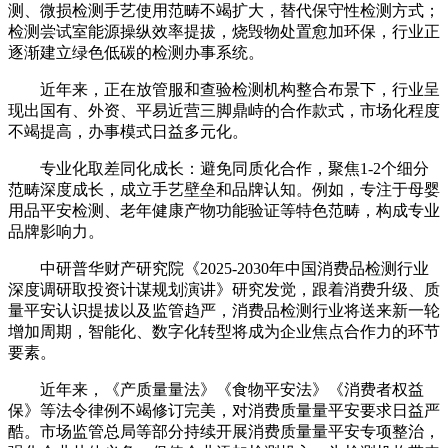
测、微损检测手艺使用范畴不竭扩大，替代保守性检测方式；
检测尝试室能源操纵效率提拔，烧毁物处置愈加环保，行业正
逐渐建立绿色低碳的检测办事系统。
近年来，正在放管服和查验检测机构整合布景下，行业呈
现出国有、外资、平易近营三脚鼎峙的合作款式，市场化程度
不竭提高，办事模式日益多元化。
专业化取差同化成长：避免同质化合作，聚焦1-2个细分
范畴深度成长，成立手艺壁垒和品牌认知。例如，专注于母婴
用品平安检测、老年健康产物功能验证等特色范畴，构成专业
品牌影响力。
中研普华财产研究院《2025-2030年中国消费品检测行业
深度调研取投资计谋规划演讲》研究发觉，跟着消费升级、质
量平安认识提拔以及监管趋严，消费品检测行业将送来新一轮
增加周期，智能化、数字化转型将成为企业焦点合作力的环节
要素。
近年来，《产质量量法》《食物平安法》《消费者权益
保》等法令律例不竭修订完美，对消费质量量平安要求日益严
酷。市场监管总局等部分持续开展消费质量量平安专项整治，