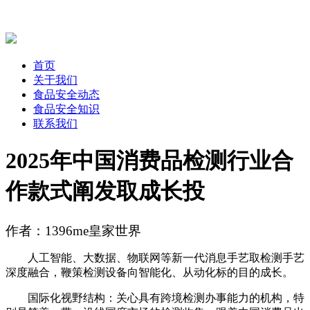
首页
关于我们
食品安全动态
食品安全知识
联系我们
2025年中国消费品检测行业合
作款式阐发取成长投
作者：1396me皇家世界
人工智能、大数据、物联网等新一代消息手艺取检测手艺
深度融合，鞭策检测设备向智能化、从动化标的目的成长。
国际化视野结构：关心具有跨境检测办事能力的机构，特