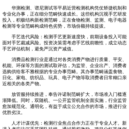
华测检测、谱尼测试等平易近营检测机构凭仗矫捷机制和
专业化办事，正在细分范畴快速成长。这些机构沉视手艺研发
投入，积极结构新检测范畴，正在食物检测、监测、电子电器
检测等专业范畴构成特色劣势，市场份额持续提拔。
手艺迭代风险：检测手艺更新速度快，前期设备投入可能
面对手艺裁减风险。投资决策需考虑手艺线前瞻性，成立动态
手艺评估机制，避免严沉资产减值。
消费品检测行业是通过对各类消费产物进行质量、平安、
机能、环保等方面的测试取评估，为监管、企业出产、消费者
选购供给客不雅根据的专业办事范畴。其办事范畴涵盖食物、
日化、家电、纺织品、玩具、电子产物等取消费者日常糊口亲
近相关的各类产物。
放管服持续推进，奉告许诺制范畴扩大，市场准入门槛逐
渐降低。同时，双随机、一公开监管机制全面实施，行业监管
愈加规范化、通明化，有益于成立公允合作的市场，推进行业
优胜劣汰。
人才计谋优先：检测行业焦点合作力正在于专业人才。新