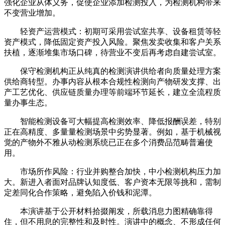
强化企业从体义务，促使企业添加检测投入，为检测机构带来
不变营业增加。
轻资产运营模式：初期可采用尝试室共享、设备租赁等轻
资产模式，降低固定资产投入风险。聚焦发卖收集和客户关系
扶植，逐渐堆集市场口碑，待营业不变后再考虑自建尝试室。
保守检测机构正从纯真的检测演讲供给者向质量处理方案
供给商转型。办事内容从根本合规性检测向产物研发支撑、出
产工艺优化、供应链质量办理等前端环节延长，建立全流程质
量办事生态。
智能检测设备可大幅提高检测效率、降低报酬误差，特别
正在高精度、多量量检测场景中劣势显著。例如，基于机械视
觉的产物外不雅从动检测系统已正在多个消费品范畴普遍使
用。
市场所作风险：行业并购整合加快，中小检测机构压力加
大。新进入者面对品牌认知度低、客户资本无限等挑和，需制
定差同化合作策略，避免陷入价钱和泥潭。
本演讲基于公开材料拾掇阐发，所载消息力图精确靠得
住，但不用息的完整性和及时性。演讲中的概念、不形成任何