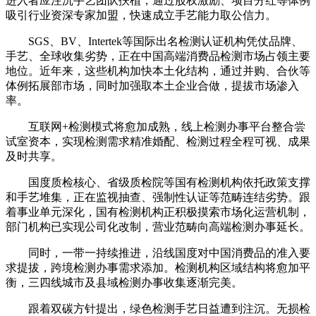
进入者应注沉手艺团队扶植，通过股权激励、项目分红等体例
吸引行业资深专家加盟，快速成立手艺能力取公信力。
SGS、BV、Intertek等国际出名检测认证机构凭仗品牌、
手艺、全球收集劣势，正在中国高端消费品检测市场占领主要
地位。近年来，这些机构加快本土化结构，通过并购、合伙等
体例拓展部市场，同时加强取本土企业合做，提拔市场渗入
率。
互联网+检测模式将愈加成熟，线上检测办事平台整合尝
试室资本，实现检测需求精准婚配、检测过程全程可视、成果
及时共享。
国度质检核心、省级质检院等国有检测机构依托政策支撑
和手艺堆集，正在监视抽查、强制性认证等范畴连结劣势。跟
着事业单元深化，国有检测机构正积极摸索市场化运营机制，
部门机构已实现公司化改制，营业范畴向高端检测办事延长。
同时，一带一持续推进，沿线国度对中国消费品的准入要
求提拔，跨境检测办事需求添加。检测机构区域结构将愈加平
衡，三四线城市及县域检测办事收集逐渐完美。
跟着双碳方针提出，绿色检测手艺日益遭到注沉。无损检