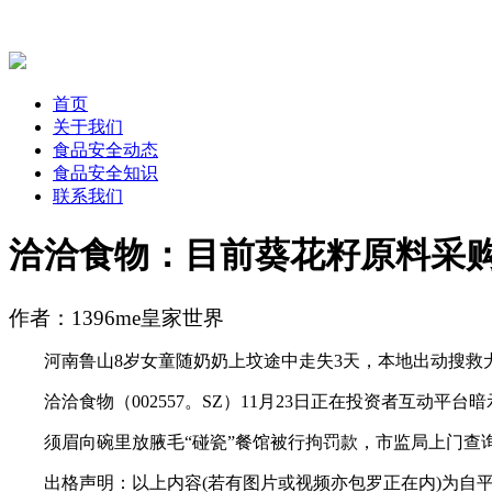
首页
关于我们
食品安全动态
食品安全知识
联系我们
洽洽食物：目前葵花籽原料采
作者：1396me皇家世界
河南鲁山8岁女童随奶奶上坟途中走失3天，本地出动搜救犬
洽洽食物（002557。SZ）11月23日正在投资者互动平
须眉向碗里放腋毛“碰瓷”餐馆被行拘罚款，市监局上门查询
出格声明：以上内容(若有图片或视频亦包罗正在内)为自平