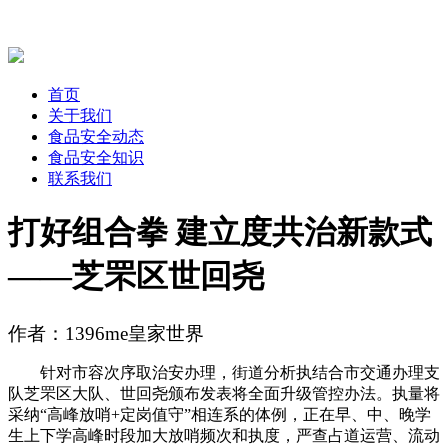
首页
关于我们
食品安全动态
食品安全知识
联系我们
打好组合拳 建立度共治新款式
——芝罘区世回尧
作者：1396me皇家世界
针对市容次序取治安办理，街道分析执结合市交通办理支
队芝罘区大队、世回尧颁布发表将全面升级管控办法。执量将
采纳“高峰放哨+定岗值守”相连系的体例，正在早、中、晚学
生上下学高峰时段加大放哨频次和执度，严查占道运营、流动