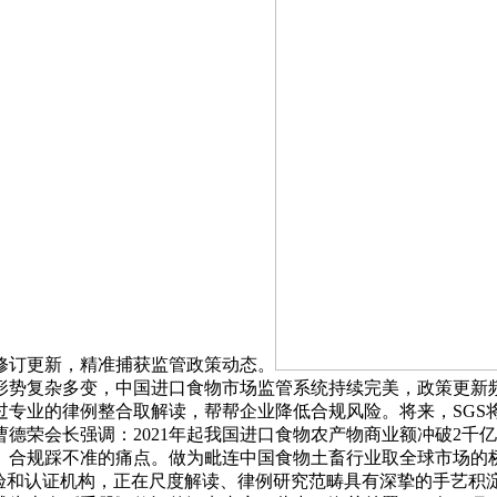
修订更新，精准捕获监管政策动态。
形势复杂多变，中国进口食物市场监管系统持续完美，政策更新频
过专业的律例整合取解读，帮帮企业降低合规风险。将来，SGS
德荣会长强调：2021年起我国进口食物农产物商业额冲破2千
、合规踩不准的痛点。做为毗连中国食物土畜行业取全球市场的
查验和认证机构，正在尺度解读、律例研究范畴具有深挚的手艺积