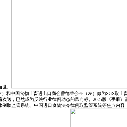
面世。
）和中国食物土畜进出口商会曹德荣会长（左）做为SGS取土畜
欢送，已然成为反映行业律例动态的风向标。2025版《手册
律例取监管系统、中国进口食物法令律例取监管系统等焦点内容