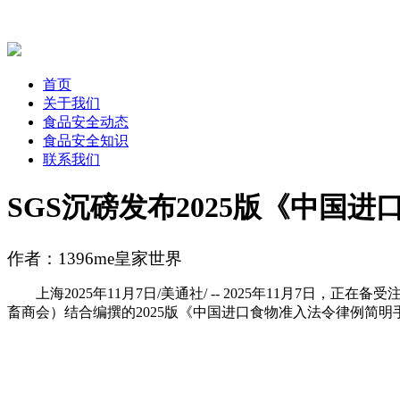
首页
关于我们
食品安全动态
食品安全知识
联系我们
SGS沉磅发布2025版《中国
作者：1396me皇家世界
上海2025年11月7日/美通社/ -- 2025年11月7日
畜商会）结合编撰的2025版《中国进口食物准入法令律例简