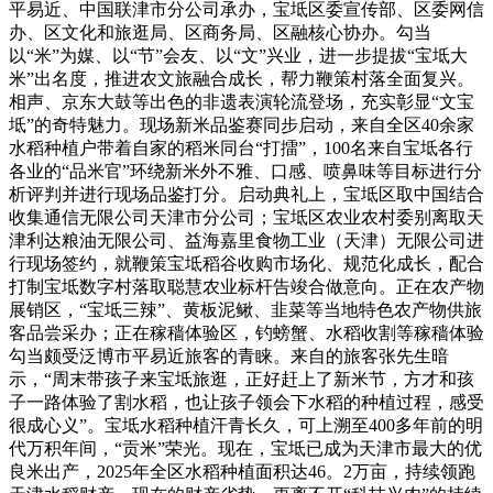
平易近、中国联津市分公司承办，宝坻区委宣传部、区委网信
办、区文化和旅逛局、区商务局、区融核心协办。勾当
以“米”为媒、以“节”会友、以“文”兴业，进一步提拔“宝坻大
米”出名度，推进农文旅融合成长，帮力鞭策村落全面复兴。
相声、京东大鼓等出色的非遗表演轮流登场，充实彰显“文宝
坻”的奇特魅力。现场新米品鉴赛同步启动，来自全区40余家
水稻种植户带着自家的稻米同台“打擂”，100名来自宝坻各行
各业的“品米官”环绕新米外不雅、口感、喷鼻味等目标进行分
析评判并进行现场品鉴打分。启动典礼上，宝坻区取中国结合
收集通信无限公司天津市分公司；宝坻区农业农村委别离取天
津利达粮油无限公司、益海嘉里食物工业（天津）无限公司进
行现场签约，就鞭策宝坻稻谷收购市场化、规范化成长，配合
打制宝坻数字村落取聪慧农业标杆告竣合做意向。正在农产物
展销区，“宝坻三辣”、黄板泥鳅、韭菜等当地特色农产物供旅
客品尝采办；正在稼穑体验区，钓螃蟹、水稻收割等稼穑体验
勾当颇受泛博市平易近旅客的青睐。来自的旅客张先生暗
示，“周末带孩子来宝坻旅逛，正好赶上了新米节，方才和孩
子一路体验了割水稻，也让孩子领会下水稻的种植过程，感受
很成心义”。宝坻水稻种植汗青长久，可上溯至400多年前的明
代万积年间，“贡米”荣光。现在，宝坻已成为天津市最大的优
良米出产，2025年全区水稻种植面积达46。2万亩，持续领跑