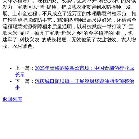
天津水稻财产。现在的财产劣势，更离不开“科技兴农”的持续
发力。宝坻区以“智”提质，把聪慧农业贯穿到水稻播种、发
展、上市全过程，不只成立了近万亩的水稻聪慧种植示范，推
广科学施肥取统防手艺，精准智控种出高尺度好米，还借帮全
流程聪慧溯源保障稻米质量通明，以科技赋能一举打响了“宝
坻大米”品牌，擦亮了宝坻“稻米之乡”的金字招牌的同时，也
建牢了“科技兴农”的成长根底，无效鞭策了农业增效、农人增
收、农村减色。
上一篇：
2025年青梅酒喷鼻盈市场：中国青梅酒行业成
长示
下一篇：
沉庆城口庙坝镇：开展餐厨烧毁油脂专项整治
步
返回列表
关于我们
食品安全动态