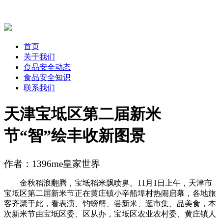
首页
关于我们
食品安全动态
食品安全知识
联系我们
天津宝坻区第二届新米
节“智”绘丰收新图景
作者：1396me皇家世界
金秋稻浪翻腾，宝坻稻米飘喷鼻。11月1日上午，天津市
宝坻区第二届新米节正在黄庄镇小辛船埠村热闹启幕，各地旅
客齐聚于此，看表演、钓螃蟹、尝新米、逛市集、品美食，本
次新米节由宝坻区委、区从办，宝坻区农业农村委、黄庄镇人