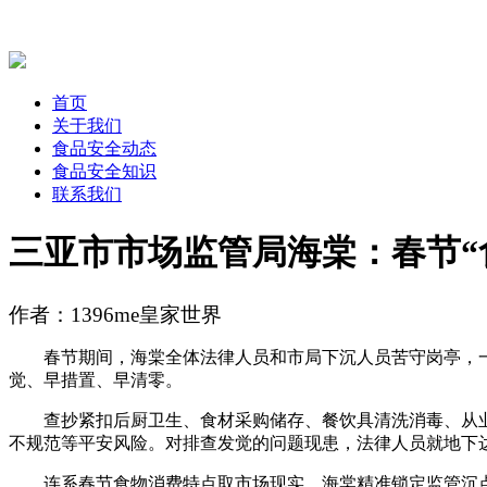
首页
关于我们
食品安全动态
食品安全知识
联系我们
三亚市市场监管局海棠：春节“
作者：1396me皇家世界
春节期间，海棠全体法律人员和市局下沉人员苦守岗亭，一
觉、早措置、早清零。
查抄紧扣后厨卫生、食材采购储存、餐饮具清洗消毒、从业
不规范等平安风险。对排查发觉的问题现患，法律人员就地下
连系春节食物消费特点取市场现实，海棠精准锁定监管沉点