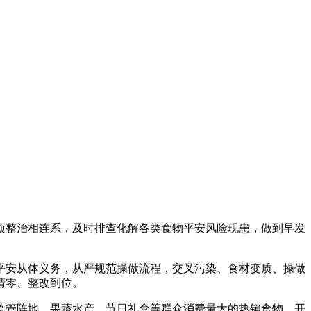
整治相连系，及时排查化解各类食物平安风险现患，做到早发
安从体义务，从严规范操做流程，交叉污染、食材变质、操做
清零、整改到位。
管阵地，果蔬水产、节日礼盒等群众消费量大的热销食物，开