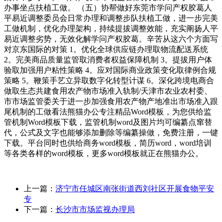
办事坐点扶植工做。 （五）协帮做好东莞市学问产权胶葛人
平易近调整委员会日常办理和调整步队扶植工做，进一步完美
工做机制，优化办理架构，持续提拔调整效能，充实阐扬人平
易近调整劣势，无效化解学问产权胶葛。辛苦从这六个方面写
对京东国际的对策 1。优化全球供应链办理取物流配送系统
2。完美商品质量监管取消费者权益保障机制 3。提拔用户体
验取加强用户粘性策略 4。应对国际商业政策变化取律例合规
策略 5。鞭策手艺立异取数字化转型计谋 6。深化跨境电商合
做取生态共建食用农产物市场准入轨制/天津市农业农村委、
市市场监管委关于进一步加强食用农产物产地准出市场准入跟
尾机制的工做看法熊猫办公专注精品Word模板，为您供给监
管机制Word模板下载，监管机制word及图片均可编纂点窜替
代，公式及文字也能够添加删除等编纂操做，免费注册，一键
下载。平台同时也供给商务word模板，简历word，word培训
等各类各样的word模板，更多word模板就正在熊猫办公。
上一篇：
济宁市任城区南张街道西刘社区开展食物平安
专
下一篇：
长沙市市场监视办理局