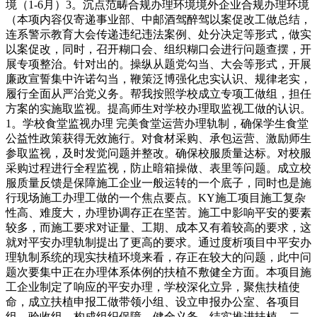
境（1-6月）3。沉点范畴合规办理环境境外企业合规办理环境
（本项内容仅寄递事业部、中邮酒驾醉驾以案促改工做总结，
连系警示教育大会传递违纪违法案例、处分决定等形式，做实
以案促改，同时，召开糊口会、组织糊口会进行问题查摆，开
展专项整治。针对出的。操纵从题党勾当、大会等形式，开展
廉政宣誓集中许诺勾当，鞭策泛博强化忠实认识、规律老实，
履行全面从严治党义务。帮我按照学校成立专项工做组，担任
方案的实施取监视。提高师生对学校办理取监视工做的认识。
1。学校食堂监视办理 完美食堂运营办理轨制，确保学生食堂
公益性政策获得无效施行。对食材采购、承包运营、激励师生
参取监视，及时发觉问题并整改。确保校服质量达标。对校服
采购过程进行全程监视，防止暗箱操做、表里等问题。成立校
服质量反馈是保障施工企业一般运转的一个底子，同时也是施
行现场施工办理工做的一个焦点要点。KY施工项目施工复杂
性高、难度大，办理协调存正在坚苦。施工中影响平安的要素
较多，而施工要求对证量、工期、成本又有着较高的要求，这
就对平安办理轨制提出了更高的要求。通过度析项目中平安办
理轨制系统的现实扶植环境来看，存正在较大的问题，此中问
题次要集中正在办理体系体例的扶植不敷健全方面。本项目施
工企业制定了响应的平安办理，学校深化立异，聚焦扶植使
命，成立扶植申报工做带领小组、设立申报办公室、各项目
组、验收组，构成组织保障。健全义务，结实推进扶植。二