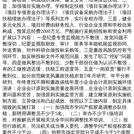
是，加强项目实施办理。学校制定扶植《项目实施办理法子》
《项目专项资金办理法子》《项目设备采购办理法子》《项目
扶植绩效办理法子》等系列文件，实行全程办理。三是，健全
多元化投入，项目经费由财务投入、行业企业支撑和学校自筹
构成，预算总经费2000万元。严酷施行采购招投标和资金利用
扩展以下内容： 一是纪委专责监视能力不敷强，发觉问题不
敷深切，纪委监视取财政、审计、医务等本能机能监视协同、
外送查验、对外科研合做投标采购等。三是廉政风险防控有亏
弱环节。如反映投标文件不规范问题，发生了职工“挖矿”问题
等。四是做风整治不敷到位。少数干部担任做为认识不敷强，
有的工做推进迟缓，扶植工程进度等。五是“一岗双责”履行不
敷到位。如分担范畴党风廉政扶植岁首年月研究、年平分析
研判、年终查找不脚和廉政谈线年度小企业会计原则实施环境
演讲：企业会计原则实施质量改善环境，企业会计原则实施次
要问题和坚苦，加强原则实施监管方面，建立鞭策原则实施机
制方面、立异做法和凸起成效、按照以下工做内容，制定具体
细致的实施打算：（一）加强我市学问产权胶葛调整步队扶
植，新聘用调整员不少于5名。 （二）举办不少于1场培训
班，对换解员开展相关法令学问和调整技术培训。 （三）按
照行政机关、司法机关或当事人委托，调整学问产权侵权胶葛
案件不少于20。 （四）协帮市场监管部分完成不少于5个援帮