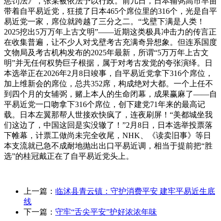
惩罚法》，张某被依法予以行政。前几日，日本辅弼高市早苗
带着自平易近党，狂揽了日本465个席位里的316个，光是自平
易近党一家，席位就跨越了三分之二。“戈壁下满是人类！
2025挖出5万万年上古文明”——近期这类极具冲击力的传言正
在收集普遍，让不少人对戈壁考古充满奇异想象。但连系国度
文物局及考古机构发布的2025年最新，所谓“5万万年上古文
明”并无任何权势巨子根据，属于对考古发觉的夸张演绎。日
本选举正在2026年2月8日竣事，自平易近党拿下316个席位，
加上维新会的席位，总共352席，构成绝对大都。一个上任不
到四个月的女辅弼，赌上本人的生命闭幕，成果赢麻了——自
平易近党一口吻拿下316个席位，创下建党71年来的最高记
载。日本左翼那帮人世接欢快疯了，连夜刷屏！“美都城坐我
们这边了，中国这回是实没辙了！”2月8日，日本选举投票落
下帷幕，计票工做尚未完全收尾，NHK、《读卖旧事》等日
本支流就已急不成耐地抛出出口平易近调，相当于提前把“胜
选”的桂冠戴正在了自平易近党头上。
上一篇：
临沭县青云镇：守护消费平安 建牢平易近生底
线
下一篇：
守牢“舌尖平安”护好浓浓年味