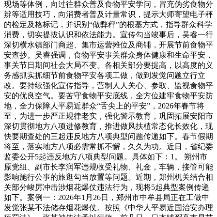
现场等体例，向过往群众普及食物平安学问，冒充伪劣食物分
辨等适用技巧，向消费者普及计量常识，提示大师寄望电子秤
的检定及格标记，并识别“做弊秤”的根基方式，指导群众科学
消费，切实提拔认识和依法能力。宣传勾当竣事后，吴睿一行
深切横水镇部门商超、集市运营摊位及商铺，开展节前食物平
安查抄。吴睿强调，食物平安事关群众身体健康和生命平安，
事关节日期间社会大局不变。各相关部分要提高，以高度的义
务感抓实抓细节前食物平安各项工做，做到发觉问题立行立
改。要持续强化宣传指导，营制人人关心、参取、监视食物平
安的优良空气。要苦守食物平安底线，全方位建牢食物平安防
地，全力保障人平易近群众“舌尖上的平安”，2026年春节将
至，为进一步严正规律老实，强化警示教育，巩固拓展安阳市
深切贯彻地方八项进修教育，推进做风扶植常态化长效化，现
快要期查处的三起违反地方八项典型问题传递如下。春节假期
将至，落实地方八项必需常抓不懈，久久为功。近日，省纪委
监委公开5起违反地方八项典型问题。具体如下：1。 朔州市
原党组、副市长李润军违规收受礼物、礼金，车辆，接管可能
影响施行公事的旅逛勾当放置等问题。近期，郑州机关结合相
关部分峻厉冲击涉烟花爆仗违法行为，现将5起典型案例传递
如下。案例一：2026年1月26日，郑州市中牟县局正在工做中
发觉张某不法储存烟花爆仗。按照《中华人平易近国治安办理