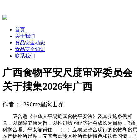
首页
关于我们
食品安全动态
食品安全知识
联系我们
广西食物平安尺度审评委员会
关于搜集2026年广西
作者：1396me皇家世界
应合适《中华人平易近国食物平安法》及其实施条例相
关，以保障健康为旨，以推进我区经济社会成长为目标，做到
科学合理、平安靠得住；（二）立项应整合现行的食物和食用
农产物处所尺度，充实考虑我区处所食物特色和饮食习惯，凸