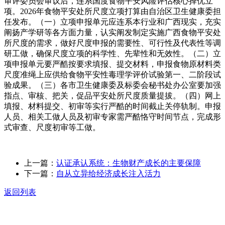
审评委员会审议后，连系国度食物平安风险评估核心择优立
项。2026年食物平安处所尺度立项打算由自治区卫生健康委担
任发布。（一）立项申报单元应连系本行业和广西现实，充实
阐扬产学研等各方面力量，认实阐发制定实施广西食物平安处
所尺度的需求，做好尺度申报的需要性、可行性及代表性等调
研工做，确保尺度立项的科学性、先辈性和无效性。（二）立
项申报单元要严酷按要求填报、提交材料，申报食物原材料类
尺度准绳上应供给食物平安性毒理学评价试验第一、二阶段试
验成果。（三）各市卫生健康委及标委会秘书处办公室要加强
指点、审核、把关，促品平安处所尺度质量提拔。（四）网上
填报、材料提交、初审等实行严酷的时间截止关停轨制。申报
人员、相关工做人员及初审专家需严酷恪守时间节点，完成形
式审查、尺度初审等工做。
上一篇：
认证承认系统：生物财产成长的主要保障
下一篇：
自从立异给经济成长注入活力
返回列表
关于我们