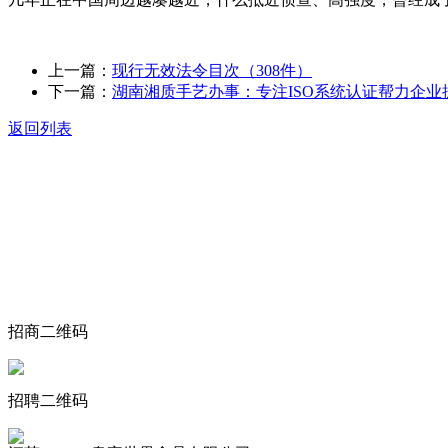
上一篇：
现行无效法令目次（308件）
下一篇：
湖南湘质手艺办事：专注ISO系统认证帮力企业
返回列表
关于我们
食品安全动态
食品安全知识
联系我们
招商二维码
招聘二维码