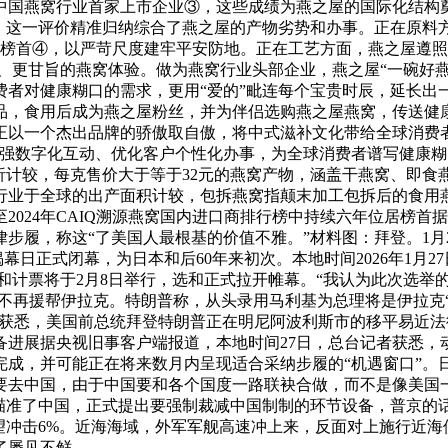
中国燕窝行业首家上市企业③，这些成绩为燕之屋的国际化结构奠
。这一评价精准归纳综合了燕之屋的产物劣势和办事。正在原料方
居榜首④，以严苛尺度建牢平安防地。正在工艺方面，燕之屋遵照
分、更甘旨的燕窝体验。做为燕窝行业头部企业，燕之屋“一碗好
费者对健康糊口的需求，更用“爱的”毗连每个宝贵时辰，延长出
品，食用后成为燕之屋粉丝，并为伴侣选购燕之屋燕窝，传送健康
以一个杰出品牌的骄傲取自傲，将中式滋补文化带给全球消费者。燕
加强数字化互动、优化客户个性化办事，为全球消费者谱写健康
计较，每克售价大于等于32元的燕窝产物，涵盖干燕窝、即食燕窝
拆燕窝行业于全球的出产面积计较，包拆燕窝指颠末加工包拆后的食用
至2024年CAIQ溯源燕窝国内进口商排行榜中持续六年位居榜
步履，称这“了美国人最根基的价值不雅。”材料图：拜登。1月
揭幕日正式闭幕，为日本和后60年来初次。本地时间2026年1月
票和计票将于2月8日举行，选和正式拉开帷幕。“我认为此次选举
不再援帮伊拉克。特朗普称，从头录用马利基为总理将是伊拉克“
者获悉，美国前总统拜登特朗普正在明尼阿波利斯市的移平易近法
备进展据央视旧事客户端报道，本地时间27日，总台记者获悉，
成，并可能正在将来数月内呈现适合采纳步履的“机遇窗口”。日
中国，由于中国要和各个国度一路联袂合做，而不是像美国一样向让你
瞄准了中国，正式提出要强制裁减中国制制的环节设备，普京的话
至无望冲击6%。近海海域，外军军舰高速冲上来，反面对上施行近
了屡见不鲜。