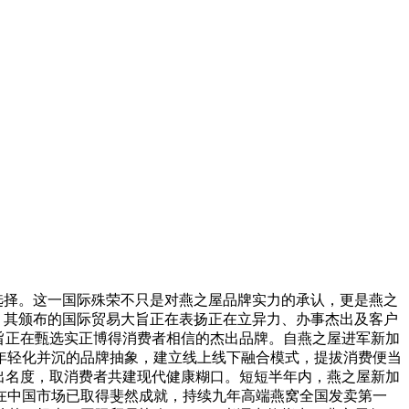
选择。这一国际殊荣不只是对燕之屋品牌实力的承认，更是燕之
。其颁布的国际贸易大旨正在表扬正在立异力、办事杰出及客户
旨正在甄选实正博得消费者相信的杰出品牌。自燕之屋进军新加
年轻化并沉的品牌抽象，建立线上线下融合模式，提拔消费便当
出名度，取消费者共建现代健康糊口。短短半年内，燕之屋新加
在中国市场已取得斐然成就，持续九年高端燕窝全国发卖第一