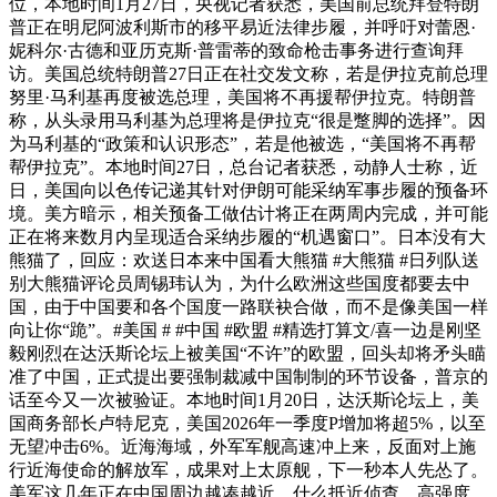
位，本地时间1月27日，央视记者获悉，美国前总统拜登特朗
普正在明尼阿波利斯市的移平易近法律步履，并呼吁对蕾恩·
妮科尔·古德和亚历克斯·普雷蒂的致命枪击事务进行查询拜
访。美国总统特朗普27日正在社交发文称，若是伊拉克前总理
努里·马利基再度被选总理，美国将不再援帮伊拉克。特朗普
称，从头录用马利基为总理将是伊拉克“很是蹩脚的选择”。因
为马利基的“政策和认识形态”，若是他被选，“美国将不再帮
帮伊拉克”。本地时间27日，总台记者获悉，动静人士称，近
日，美国向以色传记递其针对伊朗可能采纳军事步履的预备环
境。美方暗示，相关预备工做估计将正在两周内完成，并可能
正在将来数月内呈现适合采纳步履的“机遇窗口”。日本没有大
熊猫了，回应：欢送日本来中国看大熊猫 #大熊猫 #日列队送
别大熊猫评论员周锡玮认为，为什么欧洲这些国度都要去中
国，由于中国要和各个国度一路联袂合做，而不是像美国一样
向让你“跪”。#美国 # #中国 #欧盟 #精选打算文/喜一边是刚坚
毅刚烈在达沃斯论坛上被美国“不许”的欧盟，回头却将矛头瞄
准了中国，正式提出要强制裁减中国制制的环节设备，普京的
话至今又一次被验证。本地时间1月20日，达沃斯论坛上，美
国商务部长卢特尼克，美国2026年一季度P增加将超5%，以至
无望冲击6%。近海海域，外军军舰高速冲上来，反面对上施
行近海使命的解放军，成果对上太原舰，下一秒本人先怂了。
美军这几年正在中国周边越凑越近，什么抵近侦查、高强度，