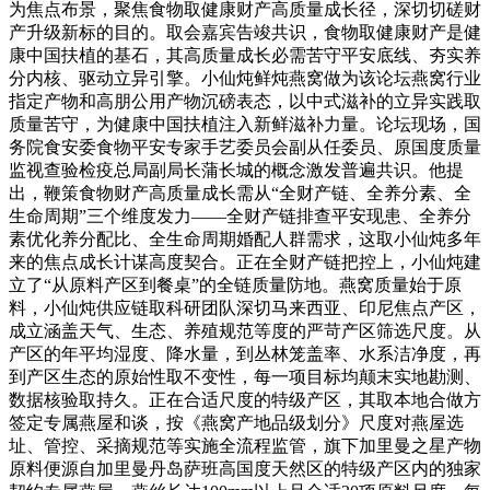
为焦点布景，聚焦食物取健康财产高质量成长径，深切切磋财
产升级新标的目的。取会嘉宾告竣共识，食物取健康财产是健
康中国扶植的基石，其高质量成长必需苦守平安底线、夯实养
分内核、驱动立异引擎。小仙炖鲜炖燕窝做为该论坛燕窝行业
指定产物和高朋公用产物沉磅表态，以中式滋补的立异实践取
质量苦守，为健康中国扶植注入新鲜滋补力量。论坛现场，国
务院食安委食物平安专家手艺委员会副从任委员、原国度质量
监视查验检疫总局副局长蒲长城的概念激发普遍共识。他提
出，鞭策食物财产高质量成长需从“全财产链、全养分素、全
生命周期”三个维度发力——全财产链排查平安现患、全养分
素优化养分配比、全生命周期婚配人群需求，这取小仙炖多年
来的焦点成长计谋高度契合。正在全财产链把控上，小仙炖建
立了“从原料产区到餐桌”的全链质量防地。燕窝质量始于原
料，小仙炖供应链取科研团队深切马来西亚、印尼焦点产区，
成立涵盖天气、生态、养殖规范等度的严苛产区筛选尺度。从
产区的年平均湿度、降水量，到丛林笼盖率、水系洁净度，再
到产区生态的原始性取不变性，每一项目标均颠末实地勘测、
数据核验取持久。正在合适尺度的特级产区，其取本地合做方
签定专属燕屋和谈，按《燕窝产地品级划分》尺度对燕屋选
址、管控、采摘规范等实施全流程监管，旗下加里曼之星产物
原料便源自加里曼丹岛萨班高国度天然区的特级产区内的独家