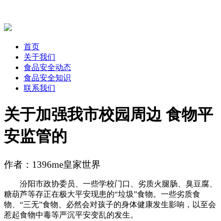
首页
关于我们
食品安全动态
食品安全知识
联系我们
关于加强我市校园周边 食物平
安监管的
作者：1396me皇家世界
汾阳市政协委员、一些学校门口、劣质火腿肠、臭豆腐、
糖葫芦等存正在极大平安现患的“垃圾”食物。一些劣质食
物、“三无”食物、必然会对孩子的身体健康发生影响，以至会
惹起食物中毒等严沉平安变乱的发生。