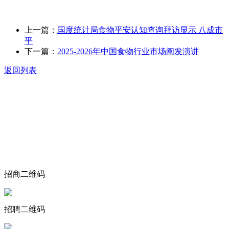
上一篇：
国度统计局食物平安认知查询拜访显示 八成市
平
下一篇：
2025-2026年中国食物行业市场阐发演讲
返回列表
关于我们
食品安全动态
食品安全知识
联系我们
招商二维码
招聘二维码