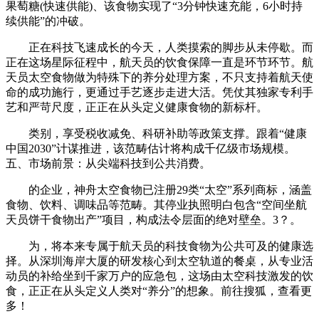
果萄糖(快速供能)、该食物实现了“3分钟快速充能，6小时持
续供能”的冲破。
正在科技飞速成长的今天，人类摸索的脚步从未停歇。而
正在这场星际征程中，航天员的饮食保障一直是环节环节。航
天员太空食物做为特殊下的养分处理方案，不只支持着航天使
命的成功施行，更通过手艺逐步走进大活。凭仗其独家专利手
艺和严苛尺度，正正在从头定义健康食物的新标杆。
类别，享受税收减免、科研补助等政策支撑。跟着“健康
中国2030”计谋推进，该范畴估计将构成千亿级市场规模。
五、市场前景：从尖端科技到公共消费。
的企业，神舟太空食物已注册29类“太空”系列商标，涵盖
食物、饮料、调味品等范畴。其停业执照明白包含“空间坐航
天员饼干食物出产”项目，构成法令层面的绝对壁垒。3？。
为，将本来专属于航天员的科技食物为公共可及的健康选
择。从深圳海岸大厦的研发核心到太空轨道的餐桌，从专业活
动员的补给坐到千家万户的应急包，这场由太空科技激发的饮
食，正正在从头定义人类对“养分”的想象。前往搜狐，查看更
多！