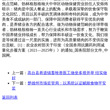
焦点范畴。勃林格殷格翰大中华区动物保健营业担任人安烁炜
暗示：猪肉是中国人餐桌上的配角，承载着深挚的饮食保守取
文化回忆，而且以其丰硕的烹调体例和奇特的风味，成为中华
美食不成或缺的一部门。保障中国消费者获得平安优良的猪
肉，是养猪业各方的配合逃求。做为动物保健范畴的全球带领
者，勃林格殷格翰一直关心行业成长和市场需求，努力于鞭策
中国养猪业持续成长，帮力保障和丰硕这一饮食文化。我们很
是等候通过这一尺度的实施，进而为高质量猪肉的不变供应做
出贡献。[1]：农业农村部关于印发《全国兽用抗菌药利用减
量化步履方案（2021—2025年）》的通知_国务院部分文件_中
国网。
上一篇：
高台县巷道镇畜牧兽医工做坐多措并举 结实做
好
下一篇：
楚雄州市场监管局：以系统认证赋能食物平安
监
返回列表