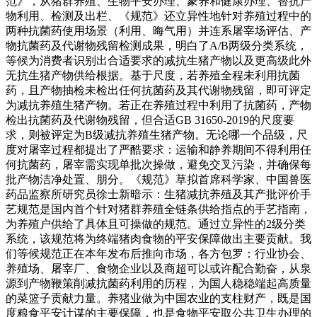
范》，从猪群养殖、生物平安办理、豢养和健康办理、替抗产
物利用、检测及出栏、《规范》还立异性地针对养殖过程中的
两种抗菌药使用场景（利用、晦气用）并连系屠宰场评估、产
物抗菌药及代谢物残留检测成果，明白了A/B两级分类系统，
等候为消费者识别出合适要求的减抗生猪产物以及更高级此外
无抗生猪产物供给根据。基于尺度，若养殖全程未利用抗菌
药，且产物抽检未检出任何抗菌药及其代谢物残留，即可评定
为减抗养殖生猪产物。若正在养殖过程中利用了抗菌药，产物
检出抗菌药及代谢物残留，但合适GB 31650-2019的尺度要
求，则被评定为B级减抗养殖生猪产物。无论哪一个品级，尺
度对屠宰过程都提出了严酷要求：运输和静养期间不得利用任
何抗菌药，屠宰需实现单批次操做，避免交叉污染，并确保每
批产物洁净处置、朋分。《规范》草拟首席科学家、中国兽医
药品监察所研究员徐士新暗示：生猪减抗养殖及其产批评价手
艺规范是国内首个针对猪群养殖全链条供给指点的手艺指南，
为养殖户供给了具体且可操做的规范。通过立异性的2级分类
系统，该规范将为终端猪肉食物的平安保障做出主要贡献。我
们等候规范正在本年发布后推向市场，各方包罗：行业协会、
养殖场、屠宰厂、食物企业以及商超可以或许配合勤奋，从泉
源到产物鞭策削减抗菌药利用的历程，为国人稳稳端起高质量
的菜篮子贡献力量。养猪业做为中国农业的支柱财产，既是国
度粮食平安计谋的主要保障，也是食物平安取公共卫生办理的