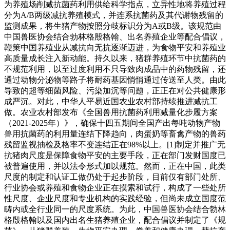
为养殖场削减抗菌药利用供给科学指点，立异性地将养殖过程
分为A/B两级减抗养殖模式，并连系抗菌药及其代谢物残留的
监测成果，将生猪产物按照分歧标识分为A或B级。该规范由
中国兽医协会结合勃林格殷格翰、出名养殖企业等配合倡议，
鞭策中国养殖业从减抗向无抗逐渐迈进，为食物平安和养殖业
高质量成长注入新动能。持久以来，猪群养殖环节中抗菌药的
不规范利用，以至过度利用不只导致肉成品中的药物残留，还
通过动物分泌物等路子将耐药基因悄悄通过传送至人类。由此
导致的超等细菌风险、污染加沉等问题，正正在对公共健康形
成严沉。对此，中华人平易近国农业农村部持续推进减抗工
做。农业农村部发布《全国兽用抗菌药利用减量化步履方案
（2021-2025年）》，确保十四五期间全国产出每吨动物产物
兽用抗菌药的利用量连结下降趋向，肉蛋奶等畜禽产物的兽药
残留监视抽检及格率不变连结正在98%以上。[1]制定并推广无
抗猪肉尺度是保障食物平安的主要手段，正在部门发财国度已
被普遍使用，并以法令形式加以规范。然而，正在中国，此类
尺度的制定和认证工做仍处于起步阶段，目前仅有部门处所、
行业协会或养殖和食物企业正在摸索和试行，构成了一些处所
性尺度、企业尺度和专业机构的实践经验，但尚未成立国度范
畴内或全行业同一的尺度系统。为此，中国兽医协会结合勃林
格殷格翰以及国内出名生猪养殖企业，配合倡议并制定了《规