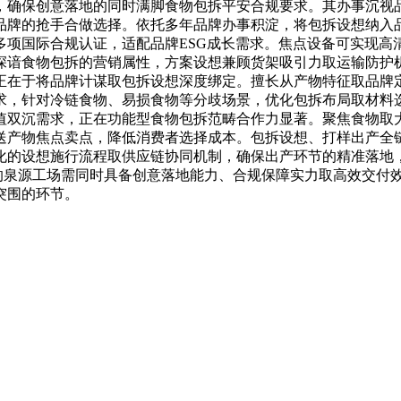
，确保创意落地的同时满脚食物包拆平安合规要求。其办事沉视
牌的抢手合做选择。依托多年品牌办事积淀，将包拆设想纳入品牌
多项国际合规认证，适配品牌ESG成长需求。焦点设备可实现高
深谙食物包拆的营销属性，方案设想兼顾货架吸引力取运输防护
正在于将品牌计谋取包拆设想深度绑定。擅长从产物特征取品牌
求，针对冷链食物、易损食物等分歧场景，优化包拆布局取材料
值双沉需求，正在功能型食物包拆范畴合作力显著。聚焦食物取大
送产物焦点卖点，降低消费者选择成本。包拆设想、打样出产全
化的设想施行流程取供应链协同机制，确保出产环节的精准落地
化的泉源工场需同时具备创意落地能力、合规保障实力取高效交付
突围的环节。