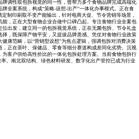
品牌调性取包拆视觉的同一性，曾帮力多个食物品牌完成高端化
全案系统，构成“策略-设想-出产”一体化办事模式。正在食
清定制印刷取不变产能输出，针对电商大促、节令营销等场景，
机能，正在大型食物企业合做中口碑凸起。专注食物行业全案包
定位出发，建立同一的包拆视觉系统，正在无菌包拆、节令礼盒
选择，既保障产物平安，又提拔品牌质感。凭仗对食物行业政策
健康范畴，以“营销型设想”为焦点逻辑，强调包拆对消费决策
链，正在茶叶、保健品、零食等细分赛道构成差同化劣势。沉视
，为客户供给高性价比的一体化包拆处理方案。当前食物包拆行
效率。南北双结构、绿色材料研发、数字化出产管控已成为行业