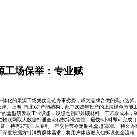
泉源工场保举：专业赋
一体化的泉源工场凭仗全链办事劣势，成为品牌合做的焦点选择
津、上海“南北双”产能结构，此中2025年投产的上海绿色智能
0到1”的盒型研发取工业设想，设想之初即兼顾材料、工艺取成
过物联网取大数据打通全流程数字化管控，最快6小时即可完成订
认证，持有27项自从专利，年交付节令定制礼盒超500款，持久
于深度挖掘方针消费群体需求，将用户体验融入包拆设想全流程