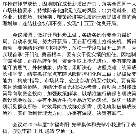
序推进转型成长，因地制宜成长新质出产力，落实全国同一大
市场扶植要求，持续防备化解沉点范畴风险，出力稳就业、稳
企业、稳市场、稳预期，鞭策经济实现质的无效提拔和量的合
理增加，连结社会协调不变，实现“十五五”优良开局。
会议强调，做好开局起步工做，各级各部分要全力谋好
局、自动求变局、努力开新局，正在新征程上抢得先机、博得
自动。要连结起跑即冲刺姿势，放松一季度项目开工筹备，为
实现首季“开门红”奠基根本。要有实干促实绩的担任。因地制
宜谋冲破，正在品牌争创、资金争取上抢先进位。要有能攻兼
能守的底气。外树抽象、内优，果断决心、攻坚克难；统筹成
长和平安，结实抓好沉点范畴风险防控和化解工做；提拔应变
能力，构成“指导、市场从导、企业自动”的应对款式。要有落
实且落细的策略。连结计谋目光和深远考量，自动向上对接政
策导向取资金投向，加强政策解读、以精准施行确保各项决策
摆设落地收效。要有平易近生托平易近安的逃求。深切一线调
研听见群众所盼，时效导向办成群众所需，优化轨制破解成长
所难，实正做到管理无方向、办事有温度、决策有底气。
会议对2025年度“幸福寿阳”先辈集体和先辈小我进行了表
扬。(完)(李静 王凡 赵靖 李迪一)。