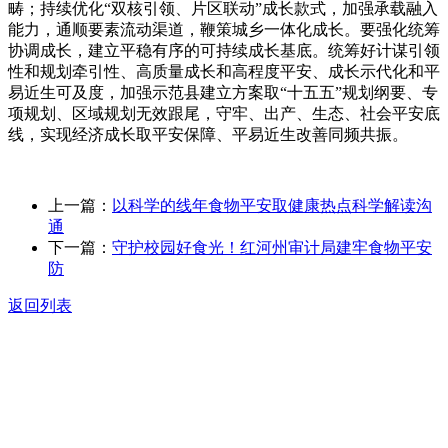
畴；持续优化“双核引领、片区联动”成长款式，加强承载融入
能力，通顺要素流动渠道，鞭策城乡一体化成长。要强化统筹
协调成长，建立平稳有序的可持续成长基底。统筹好计谋引领
性和规划牵引性、高质量成长和高程度平安、成长示代化和平
易近生可及度，加强示范县建立方案取“十五五”规划纲要、专
项规划、区域规划无效跟尾，守牢、出产、生态、社会平安底
线，实现经济成长取平安保障、平易近生改善同频共振。
上一篇：
以科学的线年食物平安取健康热点科学解读沟
通
下一篇：
守护校园好食光！红河州审计局建牢食物平安
防
返回列表
关于我们
食品安全动态
食品安全知识