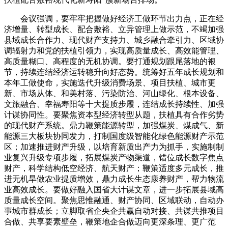
会议强调，要牢牢把握做好经济工做环节出力点，正在经
济增量、转型成长、配合敷裕、立异管理上做示范，不竭加强
县域成长合作力、现代财产支持力、城乡融合牵引力、区域协
调辐射力和党的扶植引领力，实现高质量成长、高效能管理、
高质量糊口、高程度的无机协调。要打通规划跟尾落地的裉
节，持续连结经济运转稳升向好态势。统筹好五年成长规划和
本年工做使命，实施迭代升级消费场景、项目扶植、城市更
新、市场从体、和美村落、污染防治、河山绿化、根本设备、
文旅融合、幸福寿阳等十大提质步履，连结成长持续性、加强
计谋协同性。要聚焦资本型经济转型从题，扶植具有合作劣势
的现代财产系统。鼎力鞭策能源转型，加强煤炭、煤成气、新
能源三大板块协同发力，打制国度级智能化绿色能源财产示范
区；加速推进财产升级，以培育新质出产力为抓手，实施制制
业复兴升级专项步履，拓展煤炭产物渠道，错位成长数字焦点
财产，科学结构低空经济、航天财产；鞭策适度多元成长，推
进无机旱做农业提质增效，鼎力成长生态康养财产，帮力物流
业高效成长。要做好融入国省大计谋文章，进一步拓展县域高
质量成长空间。聚焦思惟融通、财产协同、区域联动，自动办
事城市群成长；立脚取省企央企共赢自动对接、共谋共推项目
合做、共享要素壁垒，鞭策地企合做迈向更深条理、更广范