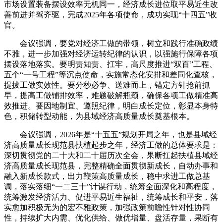
市场设置装备摆设效率无机同一，经济成长进位取平易近生改
善前进并驾齐驱，完成2025年各项使命，成功实现“十四五”收
官。
会议强调，要党对经济工做的带领，树立和践行准确政绩
不雅，进一步加强对经济运转纪律的认识，以强施行保障各项
摆设落地落实。要明责知责、扛牢，高尺度推进“双百”工程、
五个“一号工程”等沉点使命，实施常态化安排和差同化查核，
提拔工做实效性。要分秒必争、送难而上，锚定方针抢前抓
早，提高工做铺排效率，难题破解瓶颈，确保各项工做精准高
效推进。要因地制宜、遵照纪律，明白成长定位，彰显本身特
色，积储转型动能，为县域经济高质量成长奠基根本。
会议强调，2026年是“十五五”规划开局之年，也是县域经
济高质量成长现范县扶植起步之年，经济工做的总体要求是：
深切贯彻党的二十大和二十届历次全会，果断扛起扶植县域经
济高质量成长现范县，完整精确全面贯彻新成长，自动办事和
融入新成长款式，出力鞭策高质量成长，稳中求进工做总基
调，落实落细“一二三十”计谋行动，统筹全面深化和高程度，
统筹激发经济活力、促进平易近生福祉，统筹成长和平安，落
实愈加积极无为的宏不雅政策，加强政策前瞻性针对性协同
性，持续扩大内需、优化供给、做优增量、盘活存量，果断有