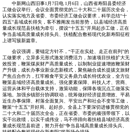
中新网山西旧事1月7日电 1月6日，山西省寿阳县委经济
工做会议举行。会议全面贯彻党的二十大和二十届历次全会，
认实落实地方及省委、市委经济工做会议要求，科学总结“十
四五”县域成长得失，客不雅阐发当前形势，以县域经济高质
量成长现范县扶植为牵引，摆设“十五五”开局起步工做，正在
争当县域高质量成长排头兵、扶植配合敷裕现代化新寿阳征程
上谱写簇新篇章。
会议强调，要锚定方针不，“干正在实处、走正在前列”的
工做要求，立异多元形式激发消费活力，加速项目扶植扩大无
效投资，鞭策煤炭财产高质量成长，以制制业提速增效鞭策财
产升级，成长办事业新业态新模式，聚焦融合成长提拔文旅财
产焦点合作力，扛牢粮食平安义务鼎力成长特优农业，全方位
鞭策县域经济高质量成长。强化要素保障、科技人才、营商、
运营从体和平台载体支持，激策动能，保障各项沉点工做落实
落地。加强乡镇部分协调联动，统筹做好经济提质增效、平易
近生办事保障、村落全面复兴、平安出产和社会不变等工做，
鞭策“十五五”开好局、起好步。全县上下要深切进修贯彻党的
二十大和二十届历次全会，正在省委、市委的顽强带领下，以
实干出政绩，以实干成伟业，马不停蹄向着扶植县域经济高质
量成长现范县前进，努力开创“争当县域高质量成长排头兵、
扶植配合敷裕现代化新寿阳”簇新场合排场。